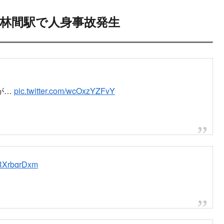
 東林間駅で人身事故発生
が…
pic.twitter.com/wcOxzYZFvY
KRXrbqrDxm