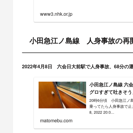
www3.nhk.or.jp
小田急江ノ島線 人身事故の再
2022年4月8日 六会日大前駅で人身事故、68分の
小田急江ノ島線 六
グロすぎて吐きそう」
20時6分頃 小田急江
乗ってたら人身事故で止まった pic.
8, 2022 20:0...
matomebu.com