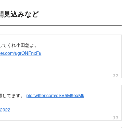
開見込みなど
してくれ小田急よ。
itter.com/6grONFnxF8
雑してます。
pic.twitter.com/dSV5M9exMk
 2022