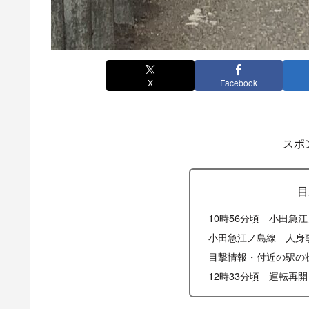
X
Facebook
スポ
目
10時56分頃 小田急
小田急江ノ島線 人身
目撃情報・付近の駅の
12時33分頃 運転再開