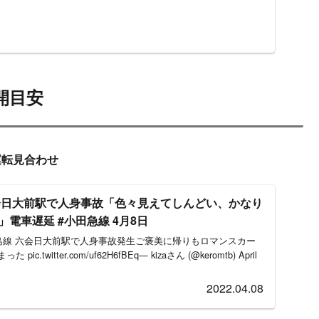
開目安
運転見合わせ
会日大前駅で人身事故「色々見えてしんどい、かなり
電車遅延 #小田急線 4月8日
ノ島線 六会日大前駅で人身事故発生ご褒美に帰りもロマンスカー
twitter.com/uf62H6fBEq— kizaさん (@keromtb) April
2022.04.08