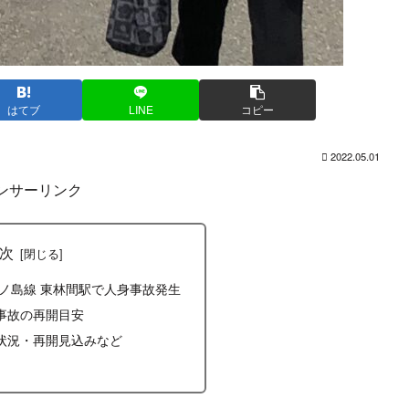
はてブ
LINE
コピー
2022.05.01
ンサーリンク
次
江ノ島線 東林間駅で人身事故発生
事故の再開目安
状況・再開見込みなど