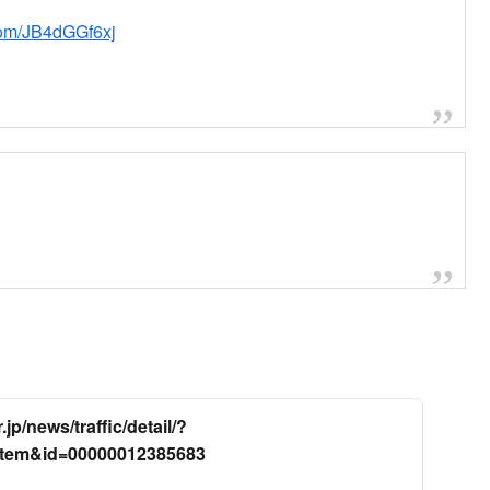
.com/JB4dGGf6xj
jp/news/traffic/detail/?
item&id=00000012385683