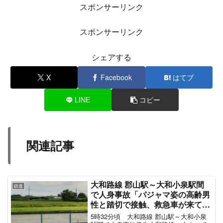
スポンサーリンク
スポンサーリンク
シェアする
X
Facebook
はてブ
LINE
コピー
関連記事
大和路線 郡山駅～大和小泉駅間
鉄道
で人身事故「パジャマ姿の高齢男
性と踏切で接触、救急車が来て
る」学研都市線や奈良線も巻き込
5時32分頃 大和路線 郡山駅～大和小泉