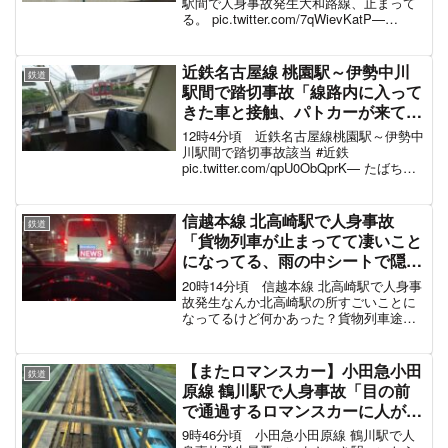
まれ電車遅延7月8日
駅間で人身事故発生大和路線、止まって
る。 pic.twitter.com/7qWievKatP—
Love_tigers.moto🇯🇵(祈アレンパ！）
(@moto_tigers) July 7, 2...
近鉄名古屋線 桃園駅～伊勢中川
鉄道
駅間で踏切事故「線路内に入って
きた車と接触、パトカーが来て
る」電車遅延8月22日
12時4分頃 近鉄名古屋線桃園駅～伊勢中
川駅間で踏切事故該当 #近鉄
pic.twitter.com/qpU0ObQprK— たばちゃ
ん配達員 (@nonbiriya1104) August 22,
2022 12:04頃、桃園～伊勢中川駅...
信越本線 北高崎駅で人身事故
鉄道
「貨物列車が止まってて凄いこと
になってる、雨の中シートで隠し
て救助活動」電車遅延3月23日
20時14分頃 信越本線 北高崎駅で人身事
故発生なんか北高崎駅の所すごいことに
なってるけど何かあった？貨物列車途中
止まってるけど人身？
pic.twitter.com/W57lFoSVuP— なかじ
@86 (@KOTATSUMURI86) ...
【またロマンスカー】小田急小田
鉄道
原線 鶴川駅で人身事故「目の前
で通過するロマンスカーに人が飛
び込んだ、ブルーシートで隠され
9時46分頃 小田急小田原線 鶴川駅で人