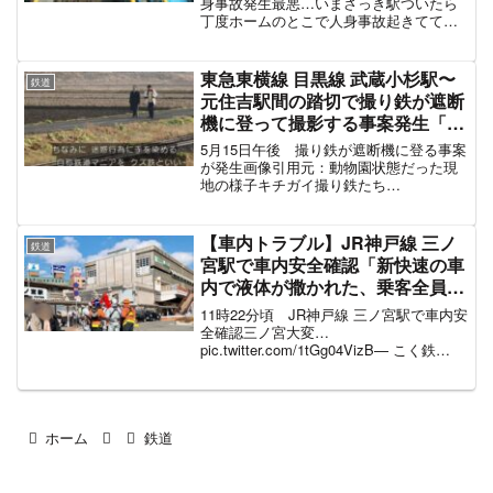
てる」電車遅延 #小田急線 #小田
身事故発生最悪…いまさっき駅ついたら
丁度ホームのとこで人身事故起きてて轢
急人身事故 6月17日
かれたであろう人が見えてしまった……
朝からしんどい……
pic.twitter.com/F70SEU5tSN— はるぼー
東急東横線 目黒線 武蔵小杉駅〜
鉄道
@英茉垢...
元住吉駅間の踏切で撮り鉄が遮断
機に登って撮影する事案発生「バ
インミー買いに行った帰りに激ヤ
5月15日午後 撮り鉄が遮断機に登る事案
バなのに遭遇、電車止まって運転
が発生画像引用元：動物園状態だった現
地の様子キチガイ撮り鉄たち
手が怒鳴ってた」電車遅延5月15
pic.twitter.com/rpKXsA0ZQ5— かんぷー
日
(@kanpu28) May 15, 2022 みんな撮り鉄
に夢中でバ...
【車内トラブル】JR神戸線 三ノ
鉄道
宮駅で車内安全確認「新快速の車
内で液体が撒かれた、乗客全員降
ろされて警察による検証」JR三
11時22分頃 JR神戸線 三ノ宮駅で車内安
ノ宮駅 電車遅延2月5日
全確認三ノ宮大変…
pic.twitter.com/1tGg04VizB— こく鉄
(@i_taiwan5010f) February 5, 2023 現
在、三宮駅前に消防車&救急車数台来てる
火事...
ホーム
鉄道