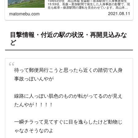
15時53分頃 高山本線 長森駅～那加駅間で人身事故発生
15:53頃、長森～那加駅間で発生した人身事故の影響で、現
在も岐阜～蘇原駅間の運転を見合わせています。高山本
線 人身事故の再開目安2021年1月24日 鵜沼駅〜坂祝駅
2021.08.11
matomebu.com
で人身事故、187...
目撃情報・付近の駅の状況・再開見込みな
ど
待って郵便局行こうと思ったら近くの踏切で人身
事故っぽいんやが
線路に人っぽい肌色のものが転がってるのが見え
たんやが！！！！
一瞬チラって見てすぐに目を逸らしたけど動物じ
ゃなさそうなのよ