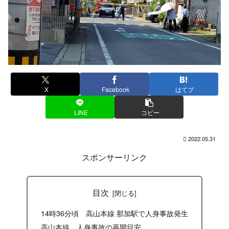
X
Facebook
はてブ
LINE
コピー
2022.05.31
スポンサーリンク
目次
14時36分頃 高山本線 那加駅で人身事故発生
高山本線 人身事故の再開目安