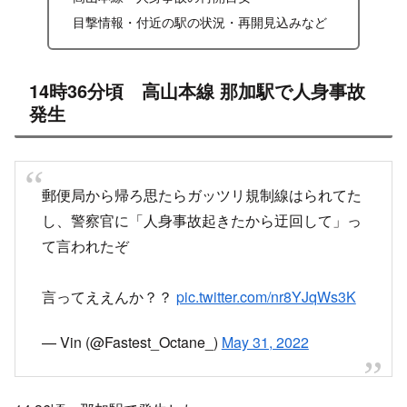
目撃情報・付近の駅の状況・再開見込みなど
14時36分頃 高山本線 那加駅で人身事故
発生
郵便局から帰ろ思たらガッツリ規制線はられてた
し、警察官に「人身事故起きたから迂回して」っ
て言われたぞ
言ってええんか？？
pic.twitter.com/nr8YJqWs3K
— Vin (@Fastest_Octane_)
May 31, 2022