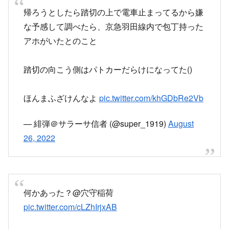
帰ろうとしたら踏切の上で電車止まってるから嫌
な予感して調べたら、京急羽田線内で包丁持った
アホがいたとのこと
踏切の向こう側はパトカーだらけになってた()
ほんまふざけんなよ
pic.twitter.com/khGDbRe2Vb
— 緋弾＠サラーサ信者 (@super_1919)
August
26, 2022
何かあった？@穴守稲荷
pic.twitter.com/cLZhIrjxAB