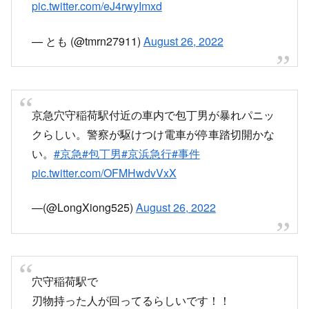
pic.twitter.com/eJ4rwyImxd
— とも (@tmrn27911)
August 26, 2022
京急穴守稲荷駅付近の車内で包丁男が暴れパニッ
クらしい。警察が駆けつけ電車が停車踏切開かな
い。
#京急
#包丁男
#京浜急行
#事件
pic.twitter.com/OFMHwdvVxX
—(@LongXiong525)
August 26, 2022
穴守稲荷駅で
刃物持った人が回ってるらしいです！！