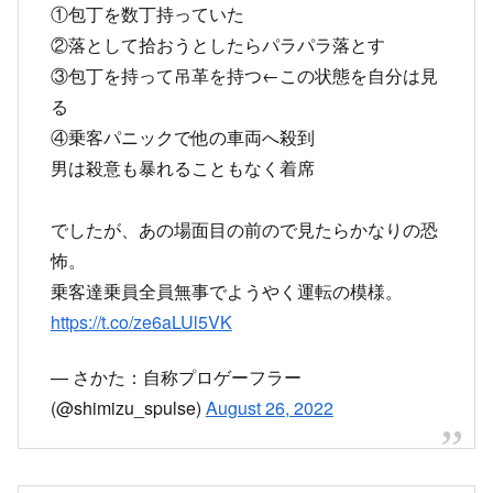
①包丁を数丁持っていた
②落として拾おうとしたらパラパラ落とす
③包丁を持って吊革を持つ←この状態を自分は見
る
④乗客パニックで他の車両へ殺到
男は殺意も暴れることもなく着席
でしたが、あの場面目の前ので見たらかなりの恐
怖。
乗客達乗員全員無事でようやく運転の模様。
https://t.co/ze6aLUl5VK
— さかた：自称プロゲーフラー
(@shimizu_spulse)
August 26, 2022