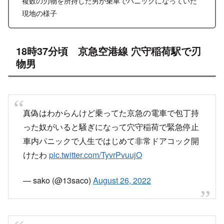
複数の刃物を所持した男が乗車でパニックになっていた
現地の様子
18時37分頃 京急空港線 穴守稲荷駅で刃
物男
真偽はわからんけど乗ってた京急の電車で包丁持
った奴がいると騒ぎになって穴守稲荷で緊急停止
車内パニックで人生ではじめて非常ドアコック開
けたわ
pic.twitter.com/TyvrPvuujO
— sako (@13saco)
August 26, 2022