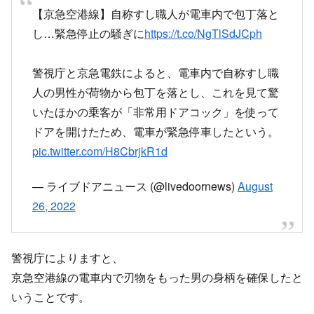
【京急空港線】自称すし職人が電車内で包丁落と
し…緊急停止の騒ぎに
https://t.co/NgTlSdJCph
警視庁と京急電鉄によると、電車内で自称すし職
人の男性が荷物から包丁を落とし、これを見て驚
いたほかの乗客が「非常用ドアコック」を使って
ドアを開けたため、電車が緊急停車したという。
pic.twitter.com/H8CbrjkR1d
— ライブドアニュース (@livedoornews)
August
26, 2022
警視庁によりますと、
京急空港線の電車内で刃物をもった男の身柄を確保したと
いうことです。