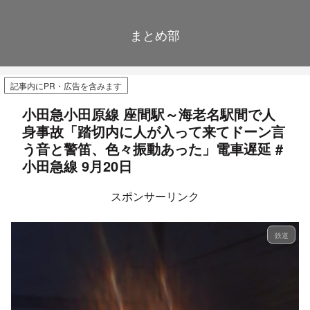
まとめ部
記事内にPR・広告を含みます
小田急小田原線 座間駅～海老名駅間で人
身事故「踏切内に人が入って来てドーン言
う音と警笛、色々振動あった」電車遅延 #
小田急線 9月20日
スポンサーリンク