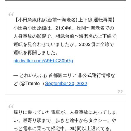
— リッキー (@vaq141cv73)
September 20, 2022
なんか家の脇で小田急がクソデカホーン鳴らして
ると思ったら人身らしい。
— ピント (@ntoPiiiiin)
September 20, 2022
人身事故って…
自分先頭車両だし。
なんか色々振動あったし
— 兎 (@at55895589)
September 20, 2022