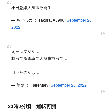
(@sindoraa10021) September...
2022.09.14
matomebu.com
目撃情報・付近の駅の状況・再開見込みな
ど
最悪や乗ってる電車が人身事故･･･
— ゆき親方 (@upamaruyuki0304)
September 20,
2022
小田急家の目の前で人身…ドーン言う音と警笛、
急ブレーキ凄かった