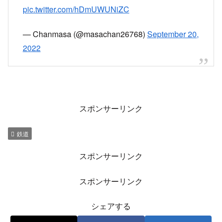
小田急線人身事故発生
— あけぼの (@sakuraJA8966)
September 20,
2022
えー…マジか…
載ってる電車で人身事故って…
引いたのかも…
— 華燐 (@FaireMary)
September 20, 2022
23時2分頃 運転再開