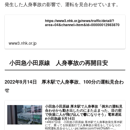
21時4分頃 小田急小田原線 座間駅～海老
名駅間で人身事故発生
小田急、座間ー海老名区間どうした？
pic.twitter.com/yQjoM9gkBp
— ゆぅ (@yu_tan999)
September 20, 2022
小田急線 座間入谷の踏切で人身事故です
#小
田急線
#小田急
pic.twitter.com/PoKApEz3ri
— easy K (@E0iBqhB0vvwNEby)
September 20,
2022