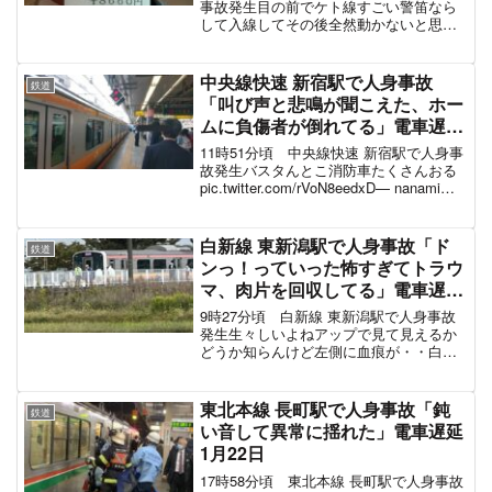
pic.twitter.com/hDmUWUNiZC
— Chanmasa (@masachan26768)
September 20,
2022
スポンサーリンク