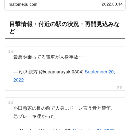
近所で人身事故、やばいです
#小田急
#小田急
線
#人身事故
pic.twitter.com/hihKZBpA3A
— easy K (@E0iBqhB0vvwNEby)
September 20,
2022
小田急線が人身事故だって
pic.twitter.com/cRotqPxke9
— @odakyu_oer3660 (@oer3660)
September 20,
2022
21:04頃、座間～海老名駅間で