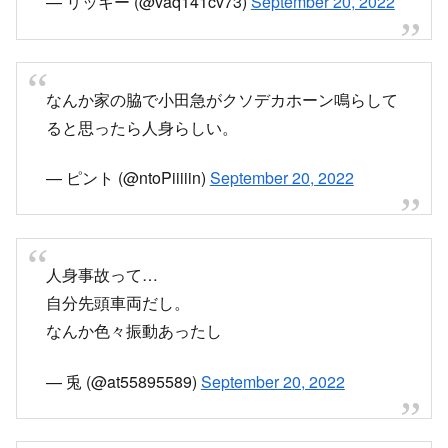
発生した人身事故の影響で、運転を見合わせています。
https://www3.nhk.or.jp/news/traffic/detail/?
area=04&channel=item&id=00000012983870
www3.nhk.or.jp
小田急小田原線 人身事故の再開目安
2022年9月14日 厚木駅で人身事故、100分の運転見合わ
せ
小田急小田原線 厚木駅で人身事故「倒木の運転見
合わせから動き出したのにまた止まった、目の前
で快速に人が飛び込んで鬱になりそう」電車遅延
#小田急線 9月14日
14時37分頃 小田急小田原線 厚木駅で人身事故発生厚木駅
にて、乗ってる快速急行で人身事故が発生をしてかなりの
時間運転見合せらしい pic.twitter.com/l7e6OYalM1—