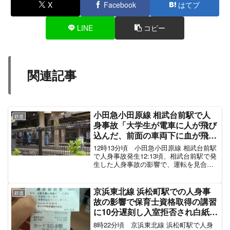
【小田急線(相武台前〜海老名) 上下線 運転再開】
小田急小田原線は、21:04頃、座間〜海老名での
人身事故の影響で、相武台前〜海老名の上下線で
運転を見合わせていましたが、23:02頃に全線で
運転を再開しました。
pic.twitter.com/A9EbC30bGg
— とれいんふぉ 首都圏エリア 非公式運行情報な
ど (@Trainfo_)
September 20, 2022
帰りに乗っていた電車が、人身事故にあってしま
い。最寄り駅まで、歩きと途中からタクシー。や
っと電車に乗って帰宅中。2時間以上遅れてる。