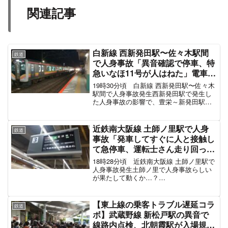
関連記事
白新線 西新発田駅〜佐々木駅間
鉄道
で人身事故「異音確認で停車、特
急いなほ11号が人はねた」電車遅
延4月24日
19時30分頃 白新線 西新発田駅〜佐々木
駅間で人身事故発生西新発田駅で発生し
た人身事故の影響で、豊栄～新発田駅間
の運転を見合わせています。目撃情報・
付近の駅の状況・再開見込みなど＊異音
確認で止まったら人身事故だった＊レス
近鉄南大阪線 土師ノ里駅で人身
鉄道
キュー隊がブルーシ...
事故「発車してすぐに人と接触し
て急停車、運転士さん走り回って
説明」電車遅延9月28日
18時28分頃 近鉄南大阪線 土師ノ里駅で
人身事故発生土師ノ里で人身事故らしい
が果たして動くか…？
pic.twitter.com/NfIwoq59sG— たけっち@
充電中 (@taketti66) September 28, 2023
土...
【東上線の乗客トラブル遅延コラ
鉄道
ボ】武蔵野線 新松戸駅の異音で
線路内点検、北朝霞駅が入場規制