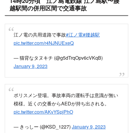
14時20分頃 江ノ島電鉄線 江ノ島駅〜腰
越駅間の併用区間で交通事故
江ノ電の共用道路で事故
#江ノ電
#腰越駅
pic.twitter.com/r4NJNUExeQ
— 猫背なタヌキチ (@g5dTrqOpv6cVKqB)
January 9, 2023
ポリスメン登場。事故車両の運転手は意識が無い
模様。近くの交番からAEDが持ち出される。
pic.twitter.com/AKvYSpjPhO
— きっしー (@KSD_1227)
January 9, 2023