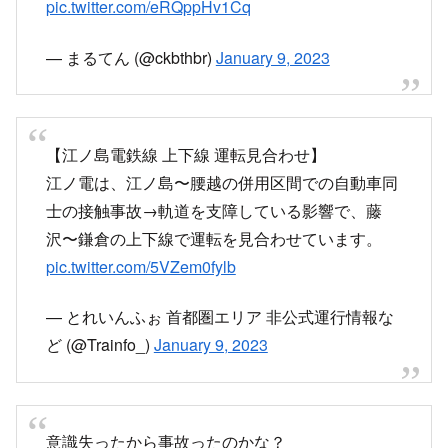
pic.twitter.com/eRQppHv1Cq
— まるてん (@ckbthbr)
January 9, 2023
【江ノ島電鉄線 上下線 運転見合わせ】
江ノ電は、江ノ島〜腰越の併用区間での自動車同
士の接触事故→軌道を支障している影響で、藤
沢〜鎌倉の上下線で運転を見合わせています。
pic.twitter.com/5VZem0fylb
— とれいんふぉ 首都圏エリア 非公式運行情報な
ど (@Trainfo_)
January 9, 2023
意識失ったから事故ったのかな？