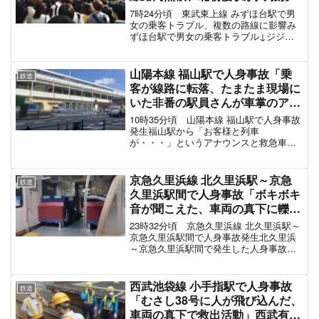
のカオス状態「10キロの徐行運転
7時24分頃 東武東上線 みずほ台駅で男
しててほとんど進まない、遅延証
女の乗客トラブル、複数の路線に影響み
ずほ台駅で男女の乗客トラブル↓ジジイ
明書配布の駅員にブチギレおじさ
とババアが言い争い↓降車拒否でさらに
んいて地獄絵図」電車遅延5月17
遅延画像引用元：東上線で優先席にいた
日
おじさんおばさん同士の車内トラブルが
山陽本線 福山駅で人身事故「乗
鉄道
あったんですが、おじ...
客が線路に転落、たまたま現場に
いた非番の駅員さんが車掌のアナ
ウンスを代わりにやってる」福塩
10時35分頃 山陽本線 福山駅で人身事故
線も巻き込まれ運転見合わせ電車
発生福山駅から「お客様と列車
が・・・」というアナウンスと救急車と
遅延 #山陽本線 8月11日
消防車とパトカーこれはよくない予感
pic.twitter.com/hvJLTwS4GG— hamu
(@saitani_ya) Au...
京急久里浜線 北久里浜駅～京急
鉄道
久里浜駅間で人身事故「ボキボキ
音が聞こえた、車両の真下に轢か
れた人がいてライトを照らして捜
23時32分頃 京急久里浜線 北久里浜駅～
索」電車遅延 #京急線 3月13日
京急久里浜駅間で人身事故発生北久里浜
～京急久里浜駅間で発生した人身事故の
影響で、運転を見合わせています。目撃
情報・再開見込みなどKQ今年入ってから
マジ人身事故多すぎる— ＡｓＨ
西武池袋線 小手指駅で人身事故
鉄道
(@_A_s_H_8...
「むさし38号に人が飛び込んだ、
車両の真下で救出活動」西武有楽