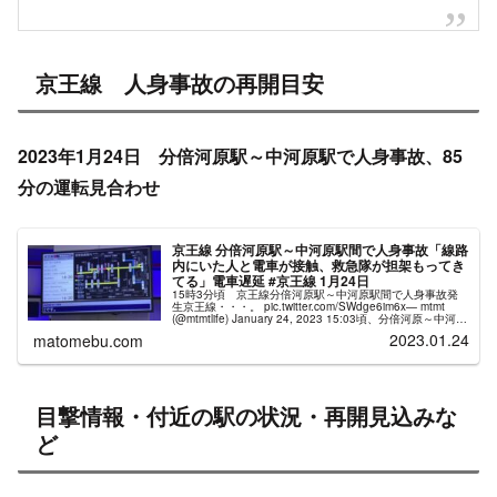
— ケレス (@fiftystorms50)
January 28, 2023
京王線 人身事故の再開目安
2023年1月24日 分倍河原駅～中河原駅で人身事故、85
分の運転見合わせ
京王線 分倍河原駅～中河原駅間で人身事故「線路
内にいた人と電車が接触、救急隊が担架もってき
てる」電車遅延 #京王線 1月24日
15時3分頃 京王線分倍河原駅～中河原駅間で人身事故発
生京王線・・・。 pic.twitter.com/SWdge6im6x— mtmt
(@mtmtlife) January 24, 2023 15:03頃、分倍河原～中河原
駅間で発生した...
2023.01.24
matomebu.com
目撃情報・付近の駅の状況・再開見込みな