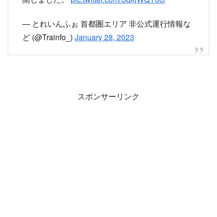
【京王線(新宿～桜上水) 上下線 運転再開】
京王線は、21:03頃、下高井戸～桜上水での人身
事故の影響で、新宿～桜上水の上下線で運転を見
合わせていましたが、22:18頃に全線で運転を再
開しました。
pic.twitter.com/SqkjWQY0ci
— とれいんふぉ 首都圏エリア 非公式運行情報な
ど (@Trainfo_)
January 28, 2023
スポンサーリンク