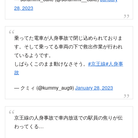
京王本線特急新宿行の先頭車両に乗っていたとこ
ろ下高井戸第2踏切で自転車を巻き込む人身事故
発生。
— soramimi_cake (@soramimi__cake)
January
28, 2023
乗ってた電車が人身事故で閉じ込められておりま
す。そして乗ってる車両の下で救出作業が行われ
ているようです。
しばらくこのまま動けなさそう。
#京王線
#人身事
故
— クミィ (@kummy_aug9)
January 28, 2023