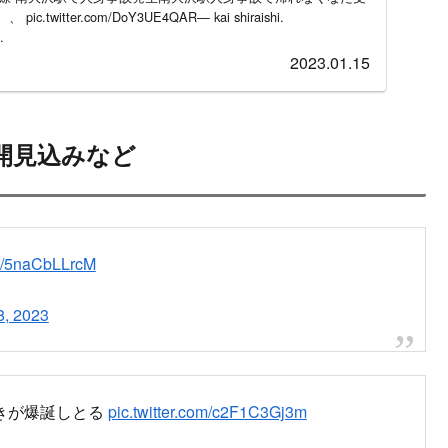
witter.com/DoY3UE4QAR— kai shiraishi.
.
2023.01.15
開見込みなど
om/5naCbLLrcM
8, 2023
きが爆誕しとる
pic.twitter.com/c2F1C3Gj3m