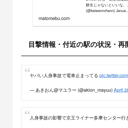
験生じゃないといいな、、、 pic.t
(@kaiwannchann) Janua..
matomebu.com
目撃情報・付近の駅の状況・再
ヤバい人身事故で電車止まってる
pic.twitter.c
— あきおん@マユラー (@akion_mayuu)
April 2
人身事故の影響で京王ライナー多摩センター行