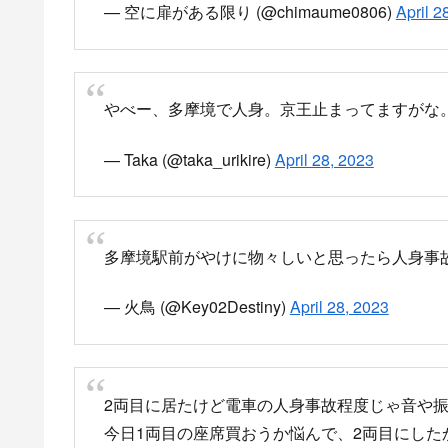
— 空に扉がある限り (@chimaume0806)
April 2
やべー、多摩境で人身。京王止まってますがな
— Taka (@taka_urikire)
April 28, 2023
多摩境駅前がやけに物々しいと思ったら人身事
— 火鳥 (@Key02Destiny)
April 28, 2023
2両目に居たけど電車の人身事故程度じゃ音や
今日1両目の座席買おうか悩んで、2両目にし