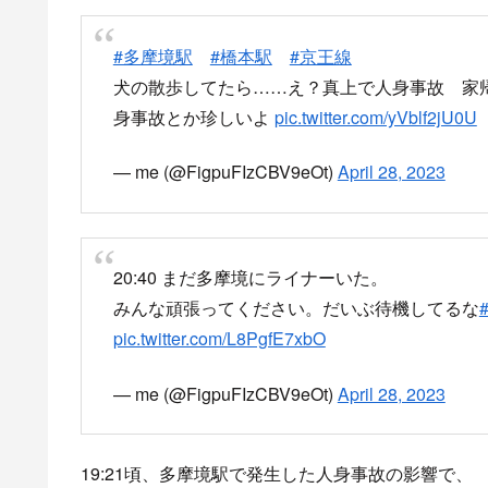
#多摩境駅
#橋本駅
#京王線
犬の散歩してたら……え？真上で人身事故 家
身事故とか珍しいよ
pic.twitter.com/yVblf2jU0U
— me (@FigpuFIzCBV9eOt)
April 28, 2023
20:40 まだ多摩境にライナーいた。
みんな頑張ってください。だいぶ待機してるな
pic.twitter.com/L8PgfE7xbO
— me (@FigpuFIzCBV9eOt)
April 28, 2023
19:21頃、多摩境駅で発生した人身事故の影響で、