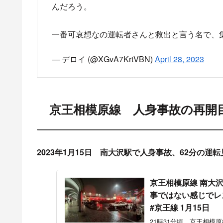
んだろう。
一番可哀想なの運転者さんと救出と言う名で、
— デロイ (@XGvA7KrtVBN)
April 28, 2023
京王相模原線 人身事故の再開
2023年1月15日 南大沢駅で人身事故、62分の運
京王相模原線 南大
事ではない感じでレ
#京王線 1月15日
21時31分頃 京王相模