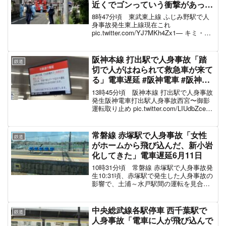
阿佐ヶ谷での人身事故
阿佐ヶ谷駅のホームに救急隊とベンチに座って話
す男性がいた
おそらく轢いたのではなく、ホーム端を歩いてい
た男性が接触したんだろうな
どうりで復旧まで短かったわけだ
#JR東日本
#中
央線快速
#中央線
— (@fukufuku_p)
September 5, 2023
スポンサーリンク