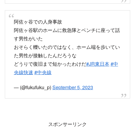
ったとの情報あり。
運転再開は早いかも、、、
— dragon (@itukadragon)
September 5, 2023
阿佐ヶ谷で人身事故…
帰れないと思ってたら電車と接触した人が自力で
ホームに上がったらしい
割とすぐに動き出した
— ROS博士 (@ROS84822778)
September 5,
2023
たしか阿佐ヶ谷通過した時救護活動なかった、、