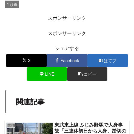
— (@XC_ekimemo)
September 5, 2023
放送「ぶつかったですが、人身事故ではないと判
明しました」って
— (@XC_ekimemo)
September 5, 2023
中央線の人身事故は阿佐ヶ谷駅ホームにいた客が
入線してきた上り電車にぶつかった程度？ぽくて
上下線で運転再開。
— たびー (@tabi_katu)
September 5, 2023