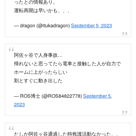
— たびー (@tabi_katu)
September 5, 2023
阿佐ヶ谷駅で人身事故〜(ﾟ∀ﾟ)
— niikosun (@niiko_sun)
September 5, 2023
昨日に引き続き、中央線止まってしまい…また…
と思ったら意外と復帰早かった。人身事故だけ
ど、負傷者が自力でホームに登ったとは一体…。
— クロワッサン (@POPPO_DJ)
September 5,
2023