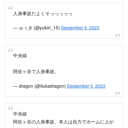
2023年8月8日 西荻窪駅で人身事故、53分の運転見合わ
せ
中央線快速 西荻窪駅で人身事故「ホームに警察や
レスキューがたくさん来てる、飛び込みの可能性
で目撃者探してる」電車遅延 #中央線人身事故 8
月8日
23時33分頃 中央線快速 西荻窪駅で人身事故発生乗ってる
電車が人身事故起きたけど大丈夫かな。
pic.twitter.com/uc2IUMNgFu— フブキ (@FubukiYouTube)
August 8, 2023 pic.twit...
2023.08.08
matomebu.com
目撃情報など
中央線…阿佐ヶ谷で人身事故…止まった…
_(┐「ε:)_