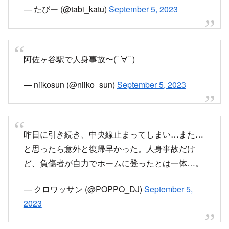
画像引用元：
https://pbs.twimg.com/media/F5RAoEsaAAAE9G-?
format=jpg&name=900×900
22:27頃、阿佐ケ谷駅で発生した人身事故の影響で、運転
を見合わせています。
https://www3.nhk.or.jp/news/traffic/detail/?
area=04&channel=item&id=00000014226067
www3.nhk.or.jp
中央線 人身事故の再開目安