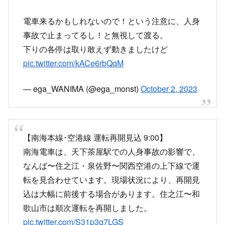
電車来るかもしれないので！という注意に、人身
事故で止まってるし！と無視して渡る。
下りの各停は取り敢えず動きましたけど
pic.twitter.com/kACe6rbQqM
— ega_WANIMA (@ega_monst)
October 2, 2023
【南海本線･空港線 運転再開見込 9:00】
南海電車は、天下茶屋駅での人身事故の影響で、
なんば〜住之江・泉佐野〜関西空港の上下線で運
転を見合わせています。現場状況により、再開見
込は大幅に前後する場合があります。住之江〜和
歌山市は順次運転を再開しました。
pic.twitter.com/S31p3q7LGS