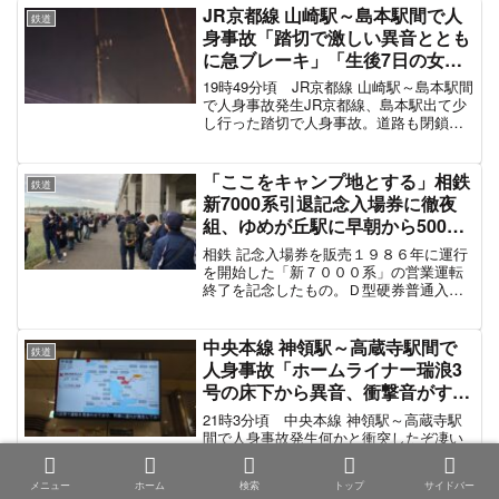
大久保...
JR京都線 山崎駅～島本駅間で人
鉄道
身事故「踏切で激しい異音ととも
に急ブレーキ」「生後7日の女児
を抱えた女性が飛び込みでサンダ
19時49分頃 JR京都線 山崎駅～島本駅間
ーバード40号が停車、暗くて確認
で人身事故発生JR京都線、島本駅出て少
し行った踏切で人身事故。道路も閉鎖中
が難しく現場検証難航」電車遅延
pic.twitter.com/k8iJwdHf1s— 偽外國人 マ
3月16日
イナス (@nisegaijinmi) March ...
「ここをキャンプ地とする」相鉄
鉄道
新7000系引退記念入場券に徹夜
組、ゆめが丘駅に早朝から500人
以上の長蛇の待機列 #ゆめが丘
相鉄 記念入場券を販売１９８６年に運行
を開始した「新７０００系」の営業運転
終了を記念したもの。Ｄ型硬券普通入場
券８枚がセットになった「記念入場券」
（１２００円、限定２千セット、１人５
セットまで購入可）や、クリアファイル
中央本線 神領駅～高蔵寺駅間で
鉄道
セット（限定千セット）...
人身事故「ホームライナー瑞浪3
号の床下から異音、衝撃音がすご
くて車掌が確認したら人を轢いて
21時3分頃 中央本線 神領駅～高蔵寺駅
た」電車遅延 #中央線 11月14日
間で人身事故発生何かと衝突したぞ凄い
衝撃音ホームライナー瑞浪３号に乗車中
で高蔵寺駅手前130km/h走行から急停止
メニュー
ホーム
検索
トップ
サイドバー
したけど怪我はしてません— サンライズ