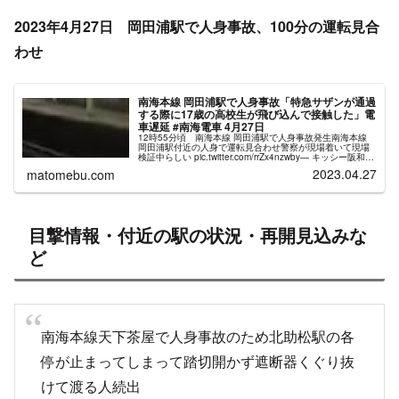
2023年4月27日 岡田浦駅で人身事故、100分の運転見合
わせ
南海本線 岡田浦駅で人身事故「特急サザンが通過
する際に17歳の高校生が飛び込んで接触した」電
車遅延 #南海電車 4月27日
12時55分頃 南海本線 岡田浦駅で人身事故発生南海本線
岡田浦駅付近の人身で運転見合わせ警察が現場着いて現場
検証中らしい pic.twitter.com/rrZx4nzwby— キッシー阪和
(@hanwa7121) April 27, ...
2023.04.27
matomebu.com
目撃情報・付近の駅の状況・再開見込みな
ど
南海本線天下茶屋で人身事故のため北助松駅の各
停が止まってしまって踏切開かず遮断器くぐり抜
けて渡る人続出