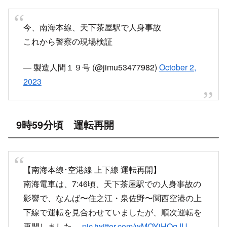
今、南海本線、天下茶屋駅で人身事故
これから警察の現場検証
— 製造人間１９号 (@jimu53477982)
October 2,
2023
9時59分頃 運転再開
【南海本線･空港線 上下線 運転再開】
南海電車は、7:46頃、天下茶屋駅での人身事故の
影響で、なんば〜住之江・泉佐野〜関西空港の上
下線で運転を見合わせていましたが、順次運転を
再開しました。
pic.twitter.com/wMOYjHQgJU