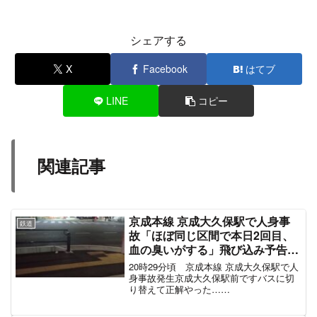
シェアする
X
Facebook
はてブ
LINE
コピー
関連記事
京成本線 京成大久保駅で人身事
鉄道
故「ほぼ同じ区間で本日2回目、
血の臭いがする」飛び込み予告し
てた人の可能性 電車遅延 #京成 #
20時29分頃 京成本線 京成大久保駅で人
京成線 3月7日
身事故発生京成大久保駅前ですバスに切
り替えて正解やった…
pic.twitter.com/ddmSLEz9Ge— かいと
(@chocolatesoul00) March 7, 2022 京成