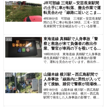
JR可部線 三滝駅～安芸長束駅間
鉄道
の土手に車が転落、撤去作業で運
転見合わせ「線路に近いとこまで
落ちとる」電車遅延10月12日
4時38分頃 可部線 三滝駅～安芸長束駅
間の土手に車が転落4:38頃、三滝～安芸
長束駅間で安全確認を行っている影響
で、運転を見合わせています。9時過ぎか
ら撤去作業で運転見合わせに◆可部線運
転見合わせ《9:03現在》4:38頃、安芸長
東海道線 真鶴駅で人身事故「警
鉄道
束～三滝...
察と救急が来て負傷者の救出作
業、警官が車両の下を覗いてる」
運転見合わせ電車遅延9月11日
18時35分頃 東海道線 真鶴駅で人身事故
発生真鶴駅で発生した人身事故の影響
で、運転を見合わせています。救出作業
が行われている現地状況東海道線 人身
事故の再開目安2024年9月5日 藤沢駅で
人身事故、73分の運転見合わせ目撃情
山陽本線 横川駅～西広島駅間で
鉄道
報・付近の駅の...
人身事故「線路内に男性が入って
きて接触、踏切で警察が現場検証
してる」電車遅延10月15日
9時18分頃 山陽本線 横川駅～西広島駅
間で人身事故発生9:18頃、横川～西広島
駅間で発生した人身事故の影響で、横川
～岩国駅間の運転を見合わせています。
山陽本線 人身事故の再開目安2021年10