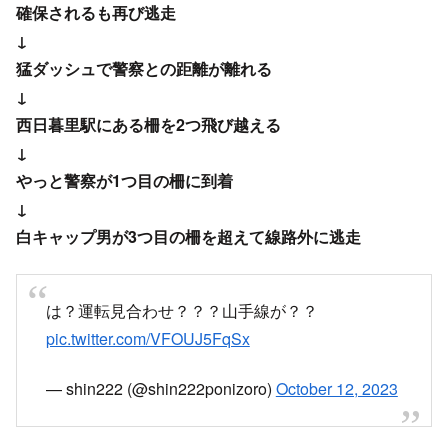
確保されるも再び逃走
↓
猛ダッシュで警察との距離が離れる
↓
西日暮里駅にある柵を2つ飛び越える
↓
やっと警察が1つ目の柵に到着
↓
白キャップ男が3つ目の柵を超えて線路外に逃走
は？運転見合わせ？？？山手線が？？
pic.twitter.com/VFOUJ5FqSx
— shin222 (@shin222ponizoro)
October 12, 2023