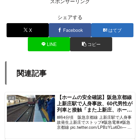
スポンサーリンク
シェアする
X
Facebook
はてブ
LINE
コピー
関連記事
【ホームの安全確認】阪急京都線
鉄道
上新庄駅で人身事故、60代男性が
列車と接触「また上新庄、ホーム
ドア早くつけろ」大阪メトロ堺筋
8時4分頃 阪急京都線 上新庄駅で人身事
線や阪急千里線も巻き込まれ運転
故発生上新庄でストップ#阪急電車#阪急
京都線 pic.twitter.com/LPBzYLu6Dn— ゆ
見合わせ電車遅延 #阪急電車 11月
ずすだちかぼす (@antipetshop2)
22日
November 21, 2024 8:04頃、...