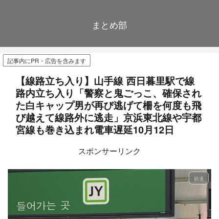
まとめ部
記事内にPR・広告を含みます
【線路立ち入り】山手線 西日暮里駅で線
路内立ち入り「警察と鬼ごっこ、確保され
た白キャップ男が再び逃げて柵を何度も飛
び越えて線路外に逃走」京浜東北線や宇都
宮線も巻き込まれ電車遅延10月12日
スポンサーリンク
鉄道