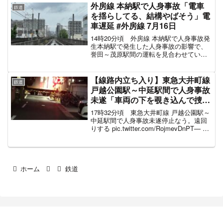
月10日 福山駅～備後赤坂駅で人身事
外房線 本納駅で人身事故「電車
鉄道
故、123...
を揺らしてる、結構やばそう」電
車遅延 #外房線 7月16日
14時20分頃 外房線 本納駅で人身事故発
生本納駅で発生した人身事故の影響で、
誉田～茂原駅間の運転を見合わせていま
す。外房線 人身事故の再開目安2022年5
月13日 土気駅で人身事故、92分の運転
見合わせ目撃情報・付近の駅の状況・再
【線路内立ち入り】東急大井町線
鉄道
開見込み...
戸越公園駅～中延駅間で人身事故
未遂「車両の下を覗き込んで捜索
してる、飛び込んだ人が接触を回
17時32分頃 東急大井町線 戸越公園駅～
避して逃走した」電車遅延 #大井
中延駅間で人身事故未遂停止なう。遠回
りする pic.twitter.com/RojmevDnPT— 理
町線 2月16日
(@1031gn) February 16, 2022 17:32頃、
戸越公園～中延駅間で発生...
ホーム
鉄道