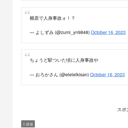
西鉄天神大牟田線 人身事故の
2023年9月23日 都府楼前駅～西鉄二日市駅で人身
西鉄天神大牟田線 
が飛び込んでドガー
メリバリバリと砕ける
17時33分頃 西鉄天神
二日市間で人身事故止まってるなう
(@HqH9LtvFseTok0P) Se
matomebu.com