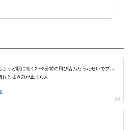
身事故の再開目安
状況など
 櫛原駅で人身事故発生
pic.twitter.com/4IkUqWNTvX
023
す。