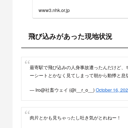
西鉄天神大牟田線 人
目撃情報・付近の駅の
10時16分頃 西鉄天神大牟田線
今の西鉄の運行状況
運行再開予定は12時だそうです
#西鉄
#拡散希望
— セリナ (@6kGAVTPtOSff7qH)
October 16, 2
10:16頃、櫛原駅で発生した人身事故の影響で、
西鉄小郡～西鉄久留米駅間の運転を見合わせていま