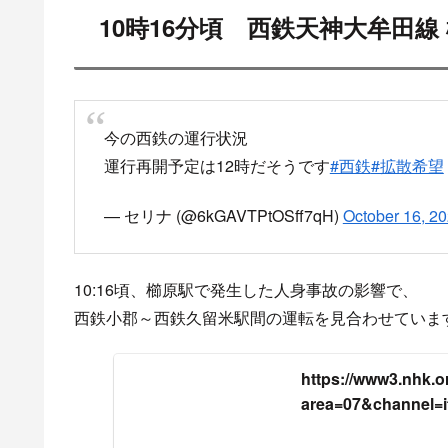
スポ
目
10時16分頃 西鉄天
飛び込みがあった現地