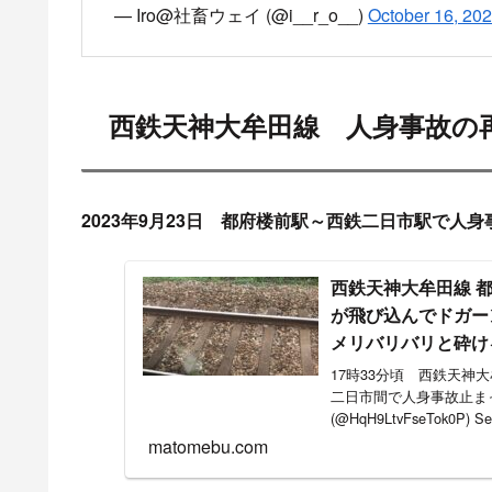
https://www3.nhk.or.
area=07&channel=
www3.nhk.or.jp
飛び込みがあった現地状況
最寄駅で飛び込みの人身事故遭ったんだけど、
ーシートとかなく見てしまって朝から動悸と息
— Iro@社畜ウェイ (@i__r_o__)
October 16, 20