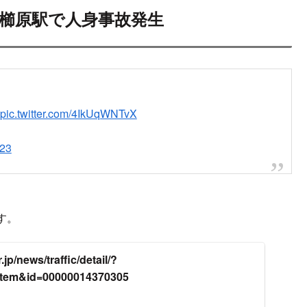
ンサーリンク
次
神大牟田線 櫛原駅で人身事故発生
状況