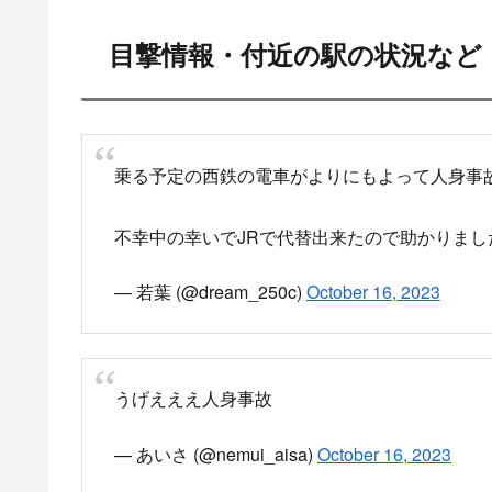
肉片とかも見ちゃったし吐き気がとれねー！
— Iro@社畜ウェイ (@i__r_o__)
October 16, 20