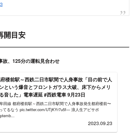
jp/news/traffic/detail/?
item&id=00000014370305
ちょうど駅に着く2〜3分前の飛び込みだったせいでブル
切れと吐き気が止まらん
23