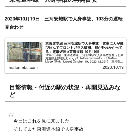
東海道本線 人身事故の再開目安
2023年10月19日 三河安城駅で人身事故、103分の運転
見合わせ
東海道本線 三河安城駅で人身事故「電車に人が飛
び込んでフロントガラス破損、扉が外れかかって
る」電車遅延 #東海道線 10月19日
12時35分頃 東海道本線 三河安城駅で人身事故発生うわ東
海道線全部遅延じゃん pic.twitter.com/ow8xTEEMuM—
kilose (@kkr_kirose) October 19, 2023 12:35頃、三河安城
駅で発...
2023.10.19
matomebu.com
目撃情報・付近の駅の状況・再開見込みな
ど