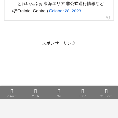
東海道本線は、11:32頃、大府～共和での人身事
故の影響で、岡崎～共和の上下線で運転を見合わ
せていましたが、13:09頃に全線で運転を再開し
ました。
pic.twitter.com/edU1V2zO7P
— とれいんふぉ 東海エリア 非公式運行情報など
(@Trainfo_Central)
October 28, 2023
スポンサーリンク
メニュー
ホーム
検索
トップ
サイドバー