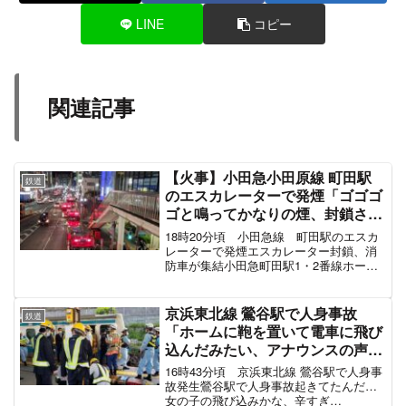
— 二形幼女 (@youjo_desu)
November 15, 2023
新京成人身事故だるいわ
また八柱～常盤平らしい
滝不動から動けねえ
— 天才のじゃがいも@凍結 (@jagaimo_tensai)
November 15, 2023
おいおい、人身事故だってよ。
勘弁してくれよ。
— どろろろろ (@tmtmdadajg)
November 15,
2023