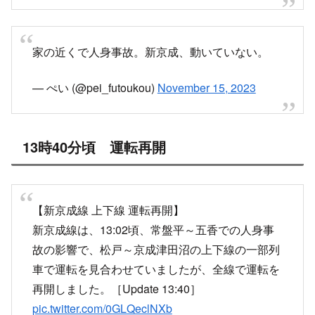
目撃情報・付近の駅の状況など
エルミーヌ1章
始めて、千葉まで来たけど。
新京成？？？ 人身事故？
答えは、知り合いに聞いたから、大体はわかる
が…
翌日以降に切り替えるかな？
pic.twitter.com/7IXG9LVfqH
— ムケチン君 (@mukechinkun)
November 15,
2023