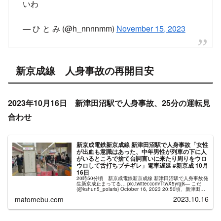
13時2分頃 新京成電鉄新京成線 常盤平駅
～五香駅間で人身事故発生
新京成線が八柱、常盤平間の人身事故で全線運転
見合わせ中です。新津田沼駅で待機中です。
pic.twitter.com/uiztBVAmrV
— mlc TAKA (@MlcTaka)
November 15, 2023
割と近くで人身事故…
昨日も松戸で人身…
pic.twitter.com/wnD5ti0lzv