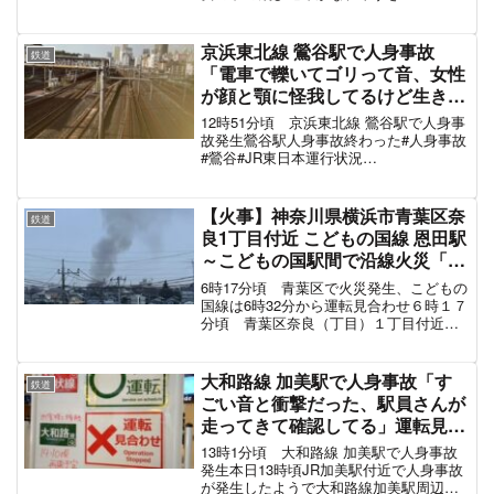
家の近くで人身事故。新京成、動いていない。
— ぺい (@pei_futoukou)
November 15, 2023
13時40分頃 運転再開
【新京成線 上下線 運転再開】
新京成線は、13:02頃、常盤平～五香での人身事
故の影響で、松戸～京成津田沼の上下線の一部列
車で運転を見合わせていましたが、全線で運転を
再開しました。［Update 13:40］