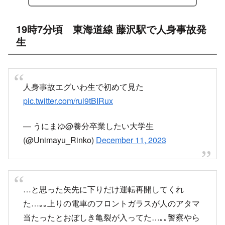
19時7分頃 東海道線 藤沢駅で人身事故発
生
人身事故エグいわ生で初めて見た
pic.twitter.com/rui9tBIRux
— うにまゆ@養分卒業したい大学生
(@Unimayu_Rinko)
December 11, 2023
…と思った矢先に下りだけ運転再開してくれ
た…｡｡上りの電車のフロントガラスが人のアタマ
当たったとおぼしき亀裂が入ってた…｡｡警察やら