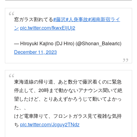
窓ガラス割れてる
#藤沢
#人身事故
#湘南新宿ライ
ン
pic.twitter.com/fkwxEljUj2
— Hiroyuki Kajino (DJ Hiro) (@Shonan_Balearic)
December 11, 2023
東海道線の帰り道、あと数分で藤沢着くのに緊急
停止して、20時まで動かないアナウンス聞いて絶
望したけど、とりあえずかろうじて動いてよかっ
た、、
けど電車降りて、フロントガラス見て複雑な気持
ち
pic.twitter.com/Jcguy2TNdz