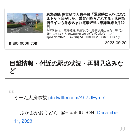
東海道線 鴨宮駅で人身事故「通過時に人をはねて
床下から音がした、乗客が降ろされてる」湘南新
宿ラインも巻き込まれ電車遅延 #東海道線 9月20
日
14時6分頃 東海道線 鴨宮駅で人身事故発生また、鴨で人
身かよやばすぎ pic.twitter.com/5T2YC0rkY6— スギ
(@MINAMIMELTDOWN) September 20, 2023 14:06頃、
鴨宮駅で発生した人...
2023.09.20
matomebu.com
目撃情報・付近の駅の状況・再開見込みな
ど
うーん人身事故
pic.twitter.com/KhZUFymrrj
— ぷかぷかおうどん (@FloatOUDON)
December
11, 2023