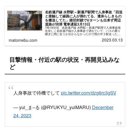
名鉄瀬戸線 水野駅～新瀬戸駅間で人身事故「回送
と接触して線路に人が倒れてる、遺体らしきもの
を搬送してた」踏切封鎖でUターンも出来ず周辺
道路が渋滞 電車遅延3月13日
7時18分頃 名鉄瀬戸線 水野駅～新瀬戸駅間で人身事故発
生珍しく名鉄瀬戸線が人身事故で遅れていて、バスの乗り
継ぎに間に合うか分からなかったので雨の中２駅走ったけ
ど電車に追い抜かれて、待っていればよかったと思った朝
2023.03.13
matomebu.com
でした。 pic.twitt...
目撃情報・付近の駅の状況・再開見込みな
ど
人身事故で待機でして
pic.twitter.com/dzg6rc3gSV
— yui_ま–る (@RYUKYU_yuiMARU)
December
24, 2023