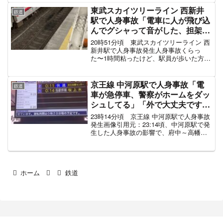
(@evil_eye_narick) Oc...
東武スカイツリーライン 西新井
鉄道
駅で人身事故「電車に人が飛び込
んでグシャって音がした、担架で
運ばれていった」東武伊勢崎線
20時51分頃 東武スカイツリーライン 西
電車遅延3月27日
新井駅で人身事故発生人身事故くらっ
た〜1時間粘ったけど、駅員が歩いた方が
早いよ。って言われたんで3駅ぐらい歩
く。 pic.twitter.com/O6ETz4zuaf— ▽り
ょー▲ (@ryo___...
京王線 中河原駅で人身事故「電
鉄道
車が急停車、警察がホームをダッ
シュしてる」「外で大丈夫です
か？って声かけながら救助活動」
23時14分頃 京王線 中河原駅で人身事故
今年16件目 京王相模原線や京王
発生画像引用元：23:14頃、中河原駅で発
生した人身事故の影響で、府中～高幡不
高尾線も巻き込まれ電車遅延 #京
動駅間の運転を見合わせています。接触
王線人身事故 11月30日
があった現地状況今、俺の乗ってる電車
で人身事故があったとかで急停車した。
特に衝撃とか...
ホーム
鉄道