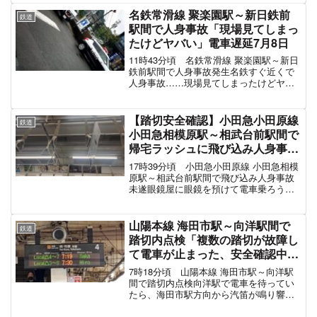
名鉄常滑線 聚楽園駅～新日鉄前
鉄道
駅間で人身事故「現場見てしまっ
たけどヤバい」電車遅延7月8日
11時43分頃 名鉄常滑線 聚楽園駅～新日
鉄前駅間で人身事故発生名鉄すぐ近くで
人身事故……現場見てしまったけどヤバ
い…… pic.twitter.com/zle3BDtZV9— あ
んぱん (@anpan_yade) July 8, 2021...
【踏切安全確認】小田急小田原線
鉄道
小田急相模原駅～相武台前駅間で
帰宅ラッシュに飛び込み人身事故
未遂「ギリギリ急ブレーキで接触
17時39分頃 小田急小田原線 小田急相模
回避、ぶつかろうとした人を保
原駅～相武台前駅間で飛び込み人身事故
未遂眼鏡屋に眼鏡を預けて電車乗ろうと
護」線路内立ち入り運転見合わせ
したら、警笛が鳴ならして人身のお知ら
電車遅延 #小田急線 #小田急人身
せ区間的にも合致してるからあれが事故
事故 11月6日
にあったんだろうなぁ。歩いてたら電車
山陽本線 海田市駅～向洋駅間で
鉄道
動き出したし…。ま...
踏切内点検「複数の踏切が故障し
て電車が止まった、安全確認中に
線路内立ち入りも発生して駅員と
7時18分頃 山陽本線 海田市駅～向洋駅
鬼ごっこ」電車遅延10月13日
間で踏切内点検向洋駅で電車を待ってい
たら、海田市駅方向から汽笛が鳴り響
き、上りの貨物列車が緊急停車。
pic.twitter.com/oydLbwGaDx—