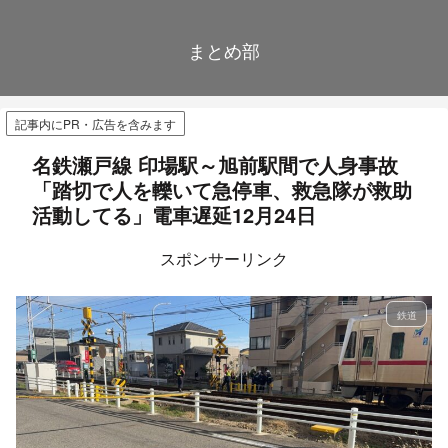
まとめ部
記事内にPR・広告を含みます
名鉄瀬戸線 印場駅～旭前駅間で人身事故
「踏切で人を轢いて急停車、救急隊が救助
活動してる」電車遅延12月24日
スポンサーリンク
鉄道