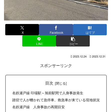
X
Facebook
はてブ
LINE
コピー
2023.12.24
2023.12.31
スポンサーリンク
目次
名鉄瀬戸線 印場駅～旭前駅間で人身事故発生
踏切で人が轢かれて急停車、救急車が来ている現地状況
名鉄瀬戸線 人身事故の再開目安