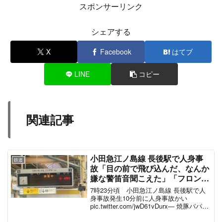
スポンサーリンク
シェアする
X
Facebook
はてブ
LINE
コピー
関連記事
小田急江ノ島線 長後駅で人身事
鉄道
故「目の前で飛び込んだ、なんか
嫌な警笛音聞こえた」「フロント
ガラス大破」運転見合わせ電車遅
7時23分頃 小田急江ノ島線 長後駅で人
延 #小田急線 #小田急人身事故 2
身事故発生10分前に人身事故かい
pic.twitter.com/jwD61vDurx— 焼豚パパ
月1日
(@Butapapa66) January 31, 2025 7:23
頃、長後駅で発生した人身事故の...