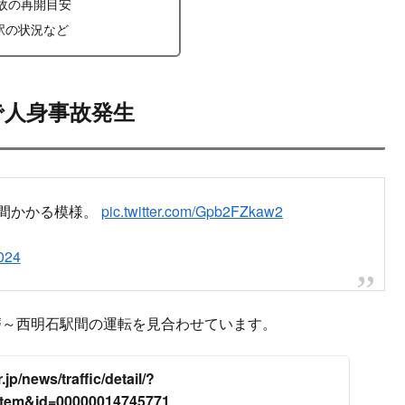
故の再開目安
駅の状況など
駅で人身事故発生
時間かかる模様。
pic.twitter.com/Gpb2FZkaw2
024
須磨～西明石駅間の運転を見合わせています。
jp/news/traffic/detail/?
item&id=00000014745771