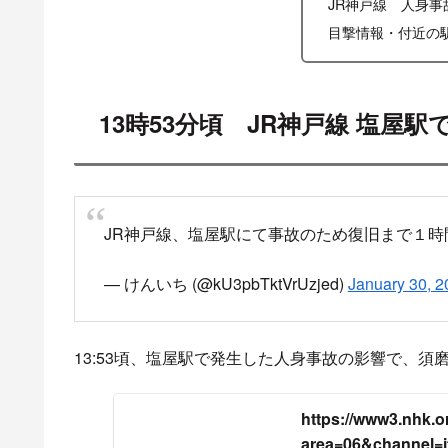
JR神戸線 人身事
目撃情報・付近の
13時53分頃 JR神戸線 塩屋
JR神戸線、塩屋駅にて事故のため復旧まで１
— けんいち (@kU3pbTktVrUzjed)
January 30, 2
13:53頃、塩屋駅で発生した人身事故の影響で、
https://www3.nhk.or.
area=06&channel=