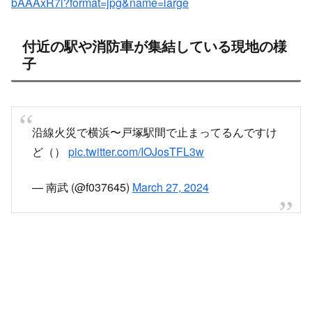
bAAAxR7l?format=jpg&name=large
付近の駅や消防車が集結している現地の様
子
沿線火災で横浜〜戸塚駅間で止まってるんですけ
ど（）
pic.twitter.com/IOJosTFL3w
— 南武 (@f037645)
March 27, 2024