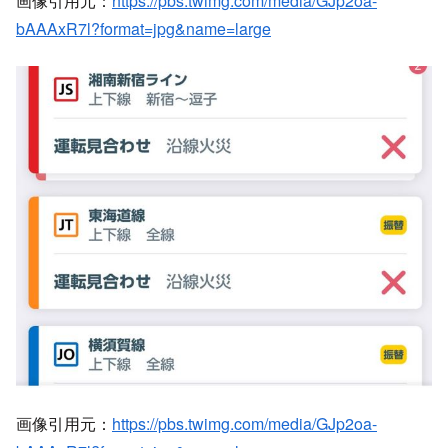
画像引用元：
https://pbs.twimg.com/media/GJp2oa-
bAAAxR7l?format=jpg&name=large
画像引用元：
https://pbs.twimg.com/media/GJp2oa-