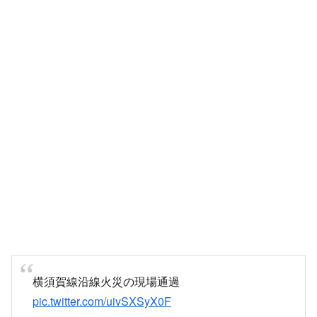
横須賀線沿線火災の現場通過
pic.twitter.com/uivSXSyX0F