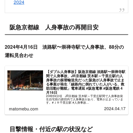
2024
阪急京都線 人身事故の再開目安
2024年4月16日 淡路駅〜崇禅寺駅で人身事故、88分の
運転見合わせ
【ダブル人身事故】阪急京都線 淡路駅〜崇禅寺駅
間で人身事故、JR京都線 茨木駅～千里丘駅の人
身事故の振替輸送先だった阪急が人身事故で止ま
る事案が発生「線路内に倒れていた人がいる、救
助活動が難航」電車遅延 #阪急電車 #阪急電鉄 4
月16日
20時59分頃 JR京都線 茨木駅～千里丘駅間で人身事故発
生自宅前の踏切内で人身事故があり、電車が止まっていま
す。#ＪＲ千里丘駅 #人身事故
pic.twitter.com/dLUGgo2qeN— 森川誠榮
2024.04.17
matomebu.com
(@morikawaseiei)...
目撃情報・付近の駅の状況など