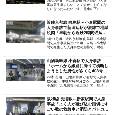
9時30分頃 西武池袋線 椎名町駅で人身
西武線 10月4日
事故発生痛ましいことですが…お亡くな
りになったみたいです。電車の下に…電
車の向こう側に……担架。まだ電気が通
ってるため警察も入れず飛び込みなのか
な……こんなご時世ですからねご冥福を
近鉄京都線 向島駅～小倉駅間の
鉄道
お祈りいたします#西...
人身事故で新田辺駅が混雑で地獄
絵図「早朝から近鉄2時間遅延し
てる」電車遅延5月28日
6時11分頃 近鉄京都線 向島駅～小倉駅
間で人身事故発生6:11頃、向島～小倉駅
間で発生した人身事故の影響で、現在も
列車に遅れや運休が出ています。なお、
京都市営烏丸線との直通運転を中止して
います7時35分頃に運転再開も大混雑、2
山陽新幹線 小倉駅で人身事故
鉄道
時間の遅延証...
「ホームから線路に降りて横断し
ようとした男性がさくら408号に
接触、お医者様探してるし警察と
22時6分頃 山陽新幹線 小倉駅で人身事
か消防きてて相当やばい」電車遅
故発生3日午後10時10分ごろ、山陽新幹線
小倉駅（北九州市小倉北区）で、鹿児島
延10月3日
中央発広島行き「さくら408号」と男性
（32）が接触した。「男性がホームと新
幹線の間に挟まれた」と119番があり、搬
阪和線 長滝駅～新家駅間で人身
鉄道
送先の...
事故「よく人が飛び込む踏切にす
ごい数の救急車と消防とパトカー
が集結」電車遅延10月28日