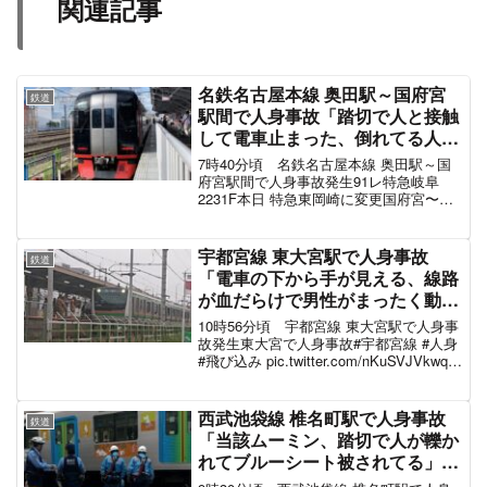
関連記事
名鉄名古屋本線 奥田駅～国府宮
鉄道
駅間で人身事故「踏切で人と接触
して電車止まった、倒れてる人が
いるみたい」電車遅延8月2日
7時40分頃 名鉄名古屋本線 奥田駅～国
府宮駅間で人身事故発生91レ特急岐阜
2231F本日 特急東岡崎に変更国府宮〜奥
田間 人身事故の影響で#meiun
pic.twitter.com/arEtRJx7h6— とよさく(鉄
道垢) (@Toy...
宇都宮線 東大宮駅で人身事故
鉄道
「電車の下から手が見える、線路
が血だらけで男性がまったく動い
てない」電車遅延5月11日
10時56分頃 宇都宮線 東大宮駅で人身事
故発生東大宮で人身事故#宇都宮線 #人身
#飛び込み pic.twitter.com/nKuSVJVkwq—
東京女のカフェや旅行の案内人 fram ＴＯ
ＫＹＯ (@Y0246) May 11, 2...
西武池袋線 椎名町駅で人身事故
鉄道
「当該ムーミン、踏切で人が轢か
れてブルーシート被されてる」西
武豊島線も巻き込まれ電車遅延 #