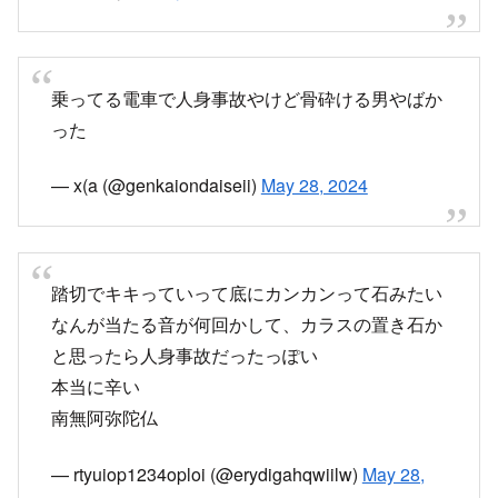
乗ってる電車で人身事故やけど骨砕ける男やばか
った
— x(a (@genkaiondaiseii)
May 28, 2024
踏切でキキっていって底にカンカンって石みたい
なんが当たる音が何回かして、カラスの置き石か
と思ったら人身事故だったっぽい
本当に辛い
南無阿弥陀仏
— rtyuiop1234oploi (@erydigahqwiilw)
May 28,