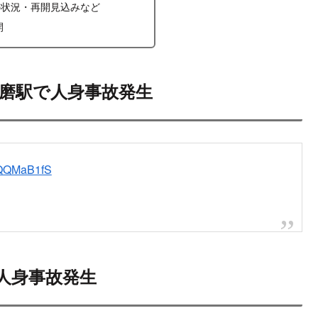
の状況・再開見込みなど
開
須磨駅で人身事故発生
nbQQMaB1fS
で人身事故発生