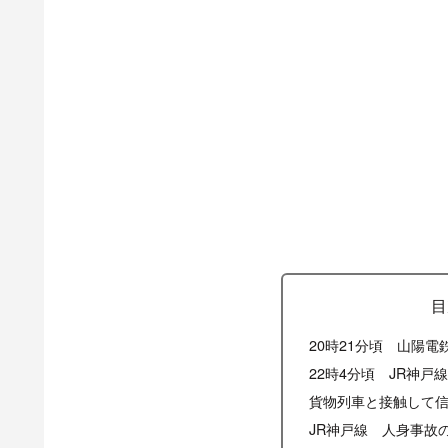
目
20時21分頃 山陽
22時4分頃 JR神戸
貨物列車と接触して
JR神戸線 人身事故