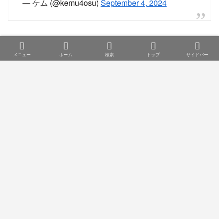
— ケム (@kemu4osu)
September 4, 2024
犬山線の下小田井辺りで人身事故かー。
メニュー
ホーム
検索
トップ
サイドバー
枇杷島分岐まで詰まらなければ良いが。
— sime9020 (@sime9020)
September 4, 2024
名鉄人身事故おおいわね
— つみき (@tsuna0621)
September 4, 2024