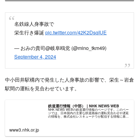
名鉄線人身事故で
栄生行き爆誕
pic.twitter.com/42K2DsqIUE
— おみの貴司@岐阜鴎党 (@mino_tkm49)
September 4, 2024
中小田井駅構内で発生した人身事故の影響で、栄生～岩倉
駅間の運転を見合わせています。
鉄道運行情報（中部）｜NHK NEWS WEB
NHK NEWS WEBの鉄道運行情報のページです。このペー
ジでは、日本国内の主要な鉄道路線の運転見合わせや遅延
の情報を、株式会社レスキューナウが配信する情報に基づ
いて掲載しています。
www3.nhk.or.jp