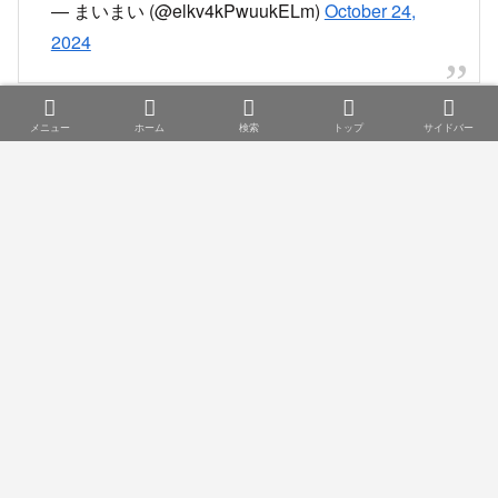
— まいまい (@elkv4kPwuukELm)
October 24,
2024
11時44分頃 運転再開
メニュー
ホーム
検索
トップ
サイドバー
【京急本線 上下線 運転再開】
京急線は、10:26頃、杉田駅での人身事故の影響
で、上大岡〜金沢文庫の上下線で運転を見合わせ
ていましたが、順次運転を再開しました。
［Update 11:44］
pic.twitter.com/InawFPYpIC
— とれいんふぉ 首都圏エリア (@Trainfo)
October
24, 2024