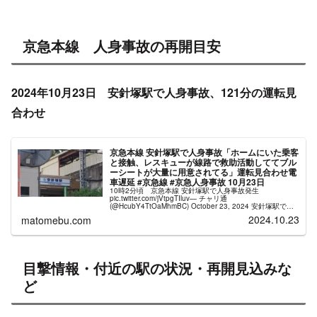
京急本線 人身事故の再開目安
2024年10月23日 安針塚駅で人身事故、121分の運転見
合わせ
京急本線 安針塚駅で人身事故「ホームにいた乗客
と接触、レスキューが線路で救助活動しててブル
ーシートが大量に用意されてる」運転見合わせ電
車遅延 #京急線 #京急人身事故 10月23日
10時2分頃 京急本線 安針塚駅で人身事故発生
pic.twitter.com/jVtpgTIluv— チャリ通
(@HcubY4TtOaMhmBC) October 23, 2024 安針塚駅で発
生した人身事故の影響で、金沢八景～堀ノ内駅間...
2024.10.23
matomebu.com
目撃情報・付近の駅の状況・再開見込みな
ど