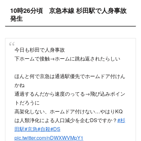
10時26分頃 京急本線 杉田駅で人身事故
発生
今日も杉田で人身事故
下ホームで接触→ホームに跳ね返されたらしい
ほんと何で京急は通過駅優先でホームドア付けん
かね
通過するんだから速度のってる→飛び込みポイン
トだろうに
高架化しない、ホームドア付けない…やはりKQ
は人類浄化による人口減少を企むDSですか？
#杉
田駅
#京急
#自殺
#DS
pic.twitter.com/nDWXWVMpY1