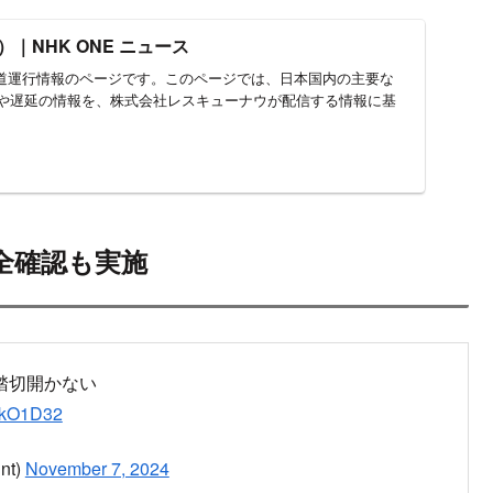
東上線 上板橋駅で信号関係故障
断続出、安全確認も実施
東上線の様子
橋駅で信号関係故障
26fWhZ
/v44S9iBJQ2