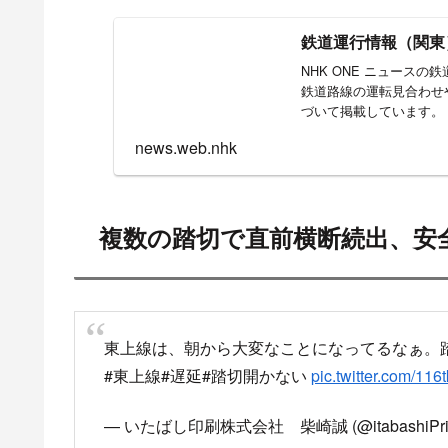
7時53分頃 東武
複数の踏切で直前横
朝から止まっている
7時53分頃 東武東上線 上板
電車降ろされてもう終わり
pic.twitter.com/slOt
— まる (@m_iarr)
November 7, 2024
上板橋東上線なんかやってるわ
pic.twitter.com