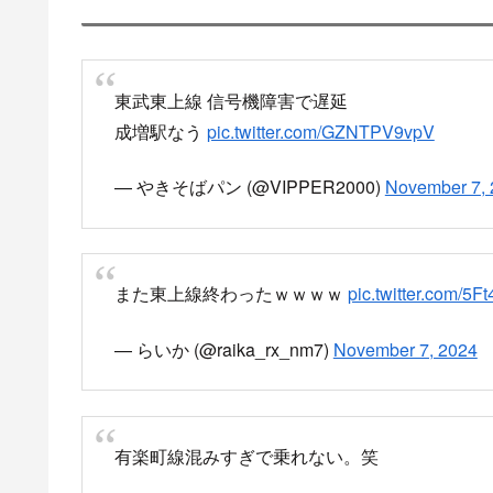
東上線は、朝から大変なことになってるなぁ。
#東上線#遅延#踏切開かない
pic.twitter.com/11
— いたばし印刷株式会社 柴崎誠 (@itabashiPri