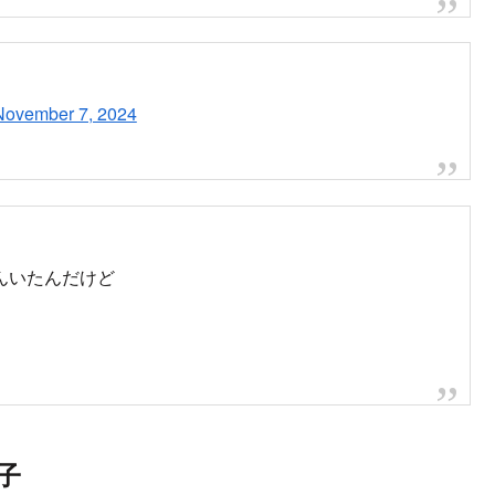
で、池袋～和光市駅間の運転を見合わせています。
｜NHK ONE ニュース
の鉄道運行情報のページです。このページでは、日本国内の主要な
や遅延の情報を、株式会社レスキューナウが配信する情報に基
全確認も実施