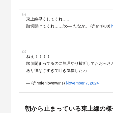
— まる (@m_iarr)
November 8, 2024
7:53頃、上板橋駅で発生した信号関係故障の影響
鉄道運行情報（関東）
NHK ONE ニュース
鉄道路線の運転見合わせ
づいて掲載しています。
news.web.nhk
複数の踏切で直前横断続出、安