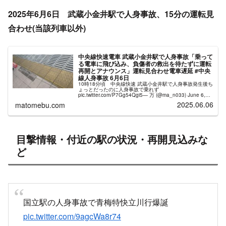
2025年6月6日 武蔵小金井駅で人身事故、15分の運転見
合わせ(当該列車以外)
中央線快速電車 武蔵小金井駅で人身事故「乗って
る電車に飛び込み、負傷者の救出を待たずに運転
再開とアナウンス」運転見合わせ電車遅延 #中央
線人身事故 6月6日
10時18分頃 中央線快速 武蔵小金井駅で人身事故発生後ち
ょっとだったのに人身事故で乗れず
pic.twitter.com/P7Gg54Qgi5— 万 (@ma_n033) June 6,
2025 武蔵小金井駅で発生した人身事故の影響で、...
2025.06.06
matomebu.com
目撃情報・付近の駅の状況・再開見込みな
ど
国立駅の人身事故で青梅特快立川行爆誕
pic.twitter.com/9agcWa8r74