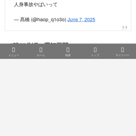
人身事故やばいって
— 髙橋 (@haop_q1o3o)
June 7, 2025
6時55分頃 運転再開
メニュー
ホーム
検索
トップ
サイドバー
【中央線(国分寺〜高尾) 上下線 運転再開】
中央線は、6:13頃、国立駅での人身事故の影響
で、国分寺〜高尾の上下線の一部列車で運転を見
合わせていましたが、6:55頃に全線で運転を再開
しました。
pic.twitter.com/FdQkyZpWFH
— とれいんふぉ 首都圏エリア (@Trainfo)
June 7,
2025