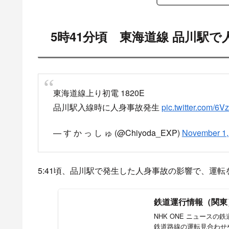
スポ
目
5時41分頃 東