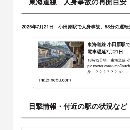
品川でダッシュで警官2人が走っていったの人
— あやふみ～ん (@karukarutua)
November 1, 2