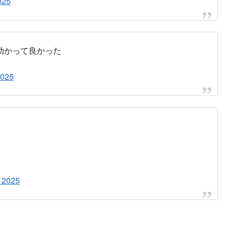
｜NHK ONE ニュース
の鉄道運行情報のページです。このページでは、日本国内の主要な
や遅延の情報を、株式会社レスキューナウが配信する情報に基
の様子
とで急停車。
pic.twitter.com/2EPl1saFYX