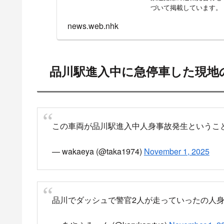
品川駅進入中に急
東海道線 人身事
目撃情報・付近の
5時59分頃 運転
5時41分頃 東海道線 品川駅で
東海道線上り初電 1820E
品川駅入線時に人身事故発生
pic.twitter.com/6
— す か っ し ゅ (@Chiyoda_EXP)
November 1,
5:41頃、品川駅で発生した人身事故の影響で、運