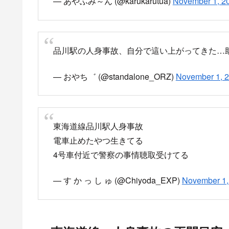
鉄道運行情報（関東）
NHK ONE ニュース
鉄道路線の運転見合わせ
づいて掲載しています。
news.web.nhk
品川駅進入中に急停車した現地
この車両が品川駅進入中人身事故発生というこ
— wakaeya (@taka1974)
November 1, 2025