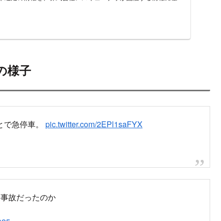
停車した現地の様子
故の再開目安
駅の状況など
再開
人身事故発生
Vzs0DvV5l
 2025
転を見合わせています。