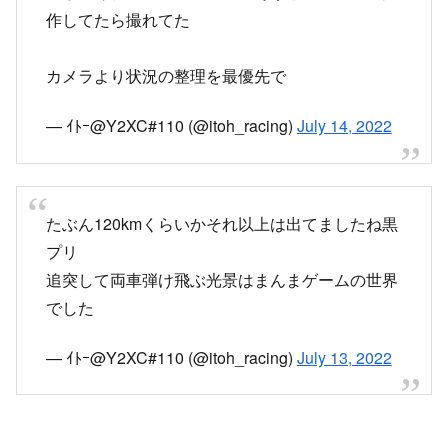
ハスラー新車の初心者さん、黒プリに追突
される事案が発生
①とんでもない速度差で黒プリに抜かれる
②黒プリがハスラーに追突
③救護と通報を迅速に行う
④何故かパチ屋の警備員に誘導棒を渡される
⑤警察に証言
⑥ビールうま←今ｺｺ
pic.twitter.com/X0f2kYpWeH
— ｲﾄｰ@Y2XC#110 (@itoh_racing)
July 13, 2022
消防署は交番より離れた所にあるし黒プリのボン