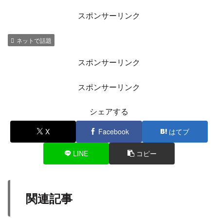
ネットから微かに黒い煙が見えたから。案の定通
話中に火柱にまでなったよね
結果、消防車とパトカーの到着はほぼ同時。ギリ
ギリの所で店舗への延焼はなかった。消火器で初
期消火してたおっちゃんもナイスだった
— ｲﾄｰ@Y2XC#110 (@itoh_racing)
July 14, 2022
ちなみに↑の画像は意図せずたまたま撮ってたモ
ノです！
最初はiPhoneのフラッシュを誘導棒代わりに振っ
てたけどパチ屋の警備員さんがガチ誘導棒を差し
出してくれて、フラッシュ消そうとノールック操