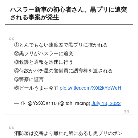
https://pbs.twimg.com/media/FXmgDaqakAAxEtL?
format=jpg&name=medium
プリウス・ミサイルまたはプリウスミサイルとは、
トヨタ・プリウスシリーズの事故を意味する、インターネ
ットスラングである。
2019年4月に起きた東池袋自動車暴走死傷事故の後、イン
ターネット上で急速に広まった
プリウス・ミサイル - Wikipedia
ja.wikipedia.org
コンビニなどではプリウスミサイルの対策
を実施