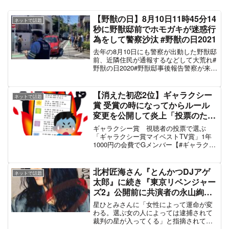
作してたら撮れてた
カメラより状況の整理を最優先で
— ｲﾄｰ@Y2XC#110 (@itoh_racing)
July 14, 2022
たぶん120kmくらいかそれ以上は出てましたね黒
プリ
追突して両車弾け飛ぶ光景はまんまゲームの世界
でした
— ｲﾄｰ@Y2XC#110 (@itoh_racing)
July 13, 2022