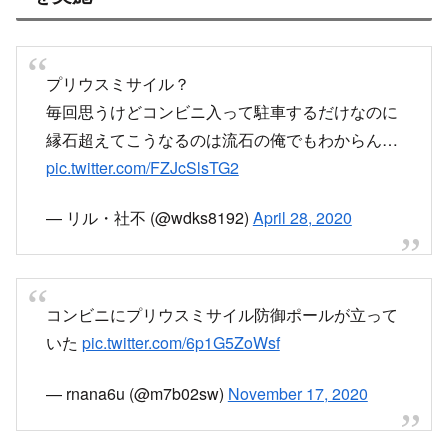
画像引用元：
https://pbs.twimg.com/media/EkBjHlGUcAAfDSj?
format=jpg&name=small
画像引用元：