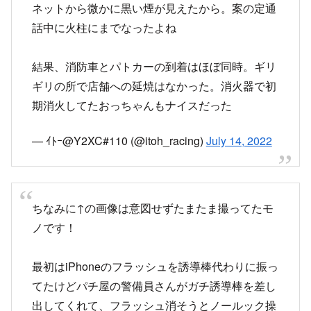
プリウスミサイル？
毎回思うけどコンビニ入って駐車するだけなのに
縁石超えてこうなるのは流石の俺でもわからん…
pic.twitter.com/FZJcSlsTG2
— リル・社不 (@wdks8192)
April 28, 2020
コンビニにプリウスミサイル防御ポールが立って
いた
pic.twitter.com/6p1G5ZoWsf
— rnana6u (@m7b02sw)
November 17, 2020