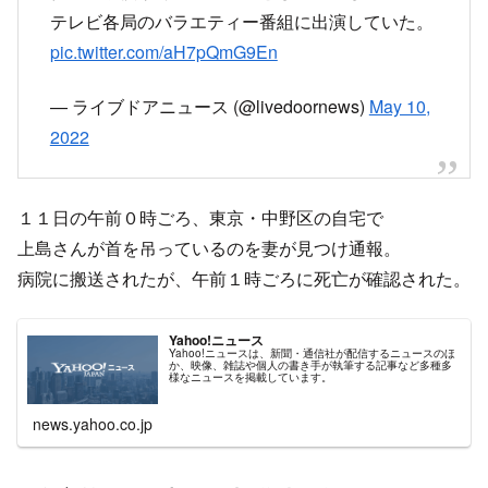
テレビ各局のバラエティー番組に出演していた。
pic.twitter.com/aH7pQmG9En
— ライブドアニュース (@livedoornews)
May 10,
2022
１１日の午前０時ごろ、東京・中野区の自宅で
上島さんが首を吊っているのを妻が見つけ通報。
病院に搬送されたが、午前１時ごろに死亡が確認された。
Yahoo!ニュース
Yahoo!ニュースは、新聞・通信社が配信するニュースのほ
か、映像、雑誌や個人の書き手が執筆する記事など多種多
様なニュースを掲載しています。
news.yahoo.co.jp
自宅前には早朝から報道陣が殺到