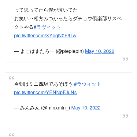
って思ってたら僕が泣いてた
お笑い‥相方みつかったらダチョウ倶楽部リスペ
クトやる
#ラヴィット
pic.twitter.com/XYbqN0F9Tw
— よこはまたろー (@piepiepin)
May 10, 2022
今朝はミニ四駆であそぼう
#ラヴィット
pic.twitter.com/YENNpFJuNs
— みんみん (@minxmin_)
May 10, 2022
道路交通情報センターの川島さんから渋滞情報で
す
#ラヴィット
pic.twitter.com/IarKGrbmF5