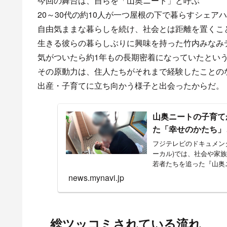
今回の舞台は、自らを「山奥ニート」と呼ぶ
20～30代の約10人が一つ屋根の下で暮らすシェア
自由気ままな暮らしを続け、社会とは距離を置くこ
生きる彼らの暮らしぶりに興味を持った竹内みなみデ
気がついたら約1年もの長期密着になっていたとい
その原動力は、住人たちがそれまで経験したことの
出産・子育てに立ち向かう様子と出会ったからだ。
山奥ニートの子育て
た「幸せのかたち」
フジテレビのドキュメンタ
ーカル)では、社会や家
若者たちを追った『山奥ニ
news.mynavi.jp
総ツッコミされている流れ