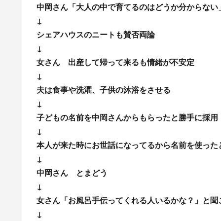
中岡さん「大人の中で育てるのはどうか分からない
↓
シェアハウスのニートも賛否両論
↓
女さん 出産して帰って来るも情緒が不安定
↓
夫は食事や洗濯、子供の沐浴をさせる
↓
子どもの名前を中岡さんからもらったと勝手に採用
↓
本人が来た時にお世話になってるから名前を使った
↓
中岡さん とまどう
↓
女さん「お風呂手伝ってくれる人いるかな？」と聞
↓