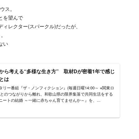
ハウス。
とを望んで
ィレクター(スパークル)だったが、
う。
ない
から考える“多様な生き方” 取材Dが密着1年で感じ
とは
リー番組『ザ・ノンフィクション』(毎週日曜14:00～ ※関東ロ
族とのつながりから離れ、和歌山県の限界集落で共同生活をする
ートの結婚 ～一緒に赤ちゃん育てませんか～』を、...