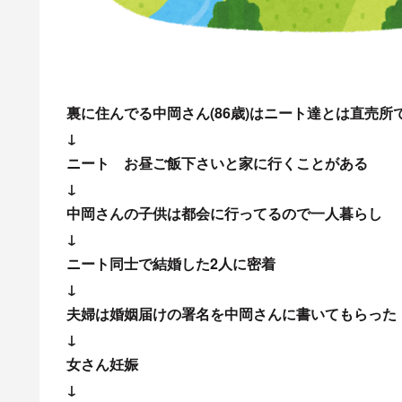
裏に住んでる中岡さん(86歳)はニート達とは直売所
↓
ニート お昼ご飯下さいと家に行くことがある
↓
中岡さんの子供は都会に行ってるので一人暮らし
↓
ニート同士で結婚した2人に密着
↓
夫婦は婚姻届けの署名を中岡さんに書いてもらった
↓
女さん妊娠
↓