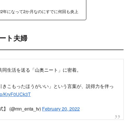
22年になって2か月なのにすでに何回も炎上
ート夫婦
共同生活を送る「山奥ニート」に密着。
引きこもったほうがいい」という言葉が、説得力を伴っ
t.co/KryF0UCk3T
@mn_enta_tv)
February 20, 2022