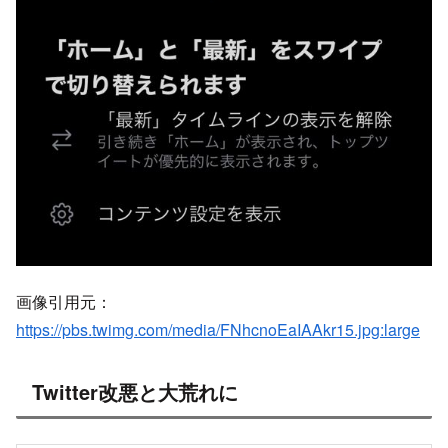
画像引用元：
https://pbs.twimg.com/media/FNhcnoEaIAAkr15.jpg:large
Twitter改悪と大荒れに