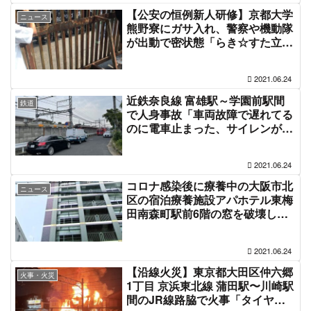
【公安の恒例新人研修】京都大学
ニュース
熊野寮にガサ入れ、警察や機動隊
が出動で密状態「らき☆すた立て
看バリケードで封鎖」#京大 6月
24日
2021.06.24
近鉄奈良線 富雄駅～学園前駅間
鉄道
で人身事故「車両故障で遅れてる
のに電車止まった、サイレンがす
ごい」電車遅延6月24日
2021.06.24
コロナ感染後に療養中の大阪市北
ニュース
区の宿泊療養施設アパホテル東梅
田南森町駅前6階の窓を破壊し逃
走していた韓国籍の劉翼空容疑者
を覚醒剤取締法違反の疑いで逮捕
2021.06.24
【沿線火災】東京都大田区仲六郷
火事・火災
1丁目 京浜東北線 蒲田駅〜川崎駅
間のJR線路脇で火事「タイヤ公