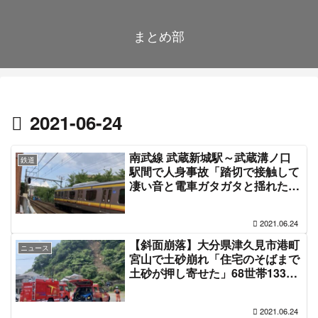
まとめ部
2021-06-24
南武線 武蔵新城駅～武蔵溝ノ口
鉄道
駅間で人身事故「踏切で接触して
凄い音と電車ガタガタと揺れた、
ブルーシートが被せてある」電車
遅延 #南武線 6月24日
2021.06.24
【斜面崩落】大分県津久見市港町
ニュース
宮山で土砂崩れ「住宅のそばまで
土砂が押し寄せた」68世帯133人
に警戒レベル4避難指示6月24日
2021.06.24