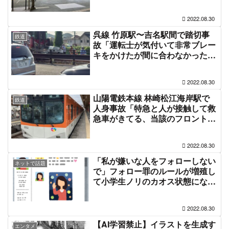
8月30日
2022.08.30
呉線 竹原駅〜吉名駅間で踏切事
鉄道
故「運転士が気付いて非常ブレー
キをかけたが間に合わなかった」
電車遅延8月30日
2022.08.30
山陽電鉄本線 林崎松江海岸駅で
鉄道
人身事故「特急と人が接触して救
急車がきてる、当該のフロントガ
ラス大破」電車遅延 #山陽電車 #
山電 8月30日
2022.08.30
「私が嫌いな人をフォローしない
ネットで話題
で」フォロー罪のルールが増殖し
て小学生ノリのカオス状態になっ
ている経緯
2022.08.30
【AI学習禁止】イラストを生成す
エンタメ