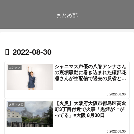
まとめ部
2022-08-30
シャニマス声優の八巻アンナさん
エンタメ
の裏垢騒動に巻き込まれた礒部花
凜さんが生配信で過去の反省と謝
罪、ファンのメンタルケアまです
る素晴らしい対応
2022.08.30
【火災】大阪府大阪市都島区高倉
火事・火災
町3丁目付近で火事「黒煙が上が
ってる」#大阪 8月30日
2022.08.30