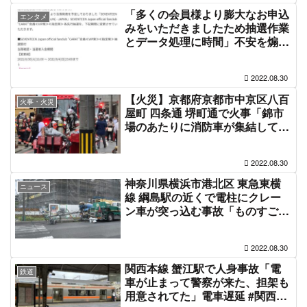
「多くの会員様より膨大なお申込
エンタメ
みをいただきましたため抽選作業
とデータ処理に時間」不安を煽る
ワードでローチケの当落発表が1
日延期する騒動 #セブチ当落
2022.08.30
【火災】京都府京都市中京区八百
火事・火災
屋町 四条通 堺町通で火事「錦市
場のあたりに消防車が集結して
る」#京都 8月30日
2022.08.30
神奈川県横浜市港北区 東急東横
ニュース
線 綱島駅の近くで電柱にクレー
ン車が突っ込む事故「ものすごい
音がして電柱が倒れた、周辺地域
が停電してる」綱島街道沿い通行
2022.08.30
止め渋滞8月30日
関西本線 蟹江駅で人身事故「電
鉄道
車が止まって警察が来た、担架も
用意されてた」電車遅延 #関西線