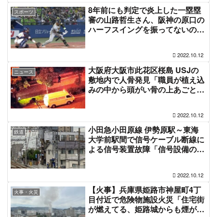
8年前にも判定で炎上した一塁塁
スポーツ
審の山路哲生さん、阪神の原口の
ハーフスイングを振ってないのに
スイング判定で炎上 解説からも
苦言 #hanshin
2022.10.12
大阪府大阪市此花区桜島 USJの
ニュース
敷地内で人骨発見「職員が植え込
みの中から頭がい骨の上あごとみ
られる骨を発見した、上空をヘリ
が旋回してる」#USJファン #ユ
2022.10.12
ニバ 10月12日
小田急小田原線 伊勢原駅～東海
鉄道
大学前駅間で信号ケーブル断線に
よる信号装置故障「信号設備の断
線で作業員が安全確認してる」電
車遅延 #小田急線 10月12日
2022.10.12
【火事】兵庫県姫路市神屋町4丁
火事・火災
目付近で危険物施設火災「住宅街
が燃えてる、姫路城からも煙が見