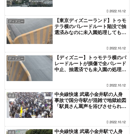
える」#姫路 10月12日
2022.10.12
【東京ディズニーランド】トゥモ
ディズニー
テラ横のパレードルート陥没で抽
選済みなのに未入園処理してもら
い煽っていたDオタとOLCが叩か
れ炎上「アトラクションで遊んで
2022.10.12
グッズ買ってフード食べて未入園
対応してもらった」#穴キャン
【ディズニー】トゥモテラ横のパ
ディズニー
レードルートが損傷で全パレード
中止、抽選済でも未入園の処理で
紙チケは返金対応「穴キャンにな
ってパレルの陥没グリ開催、パレ
2022.10.12
ード全キャンで来た意味なくて泣
きそう」10月12日
中央線快速 武蔵小金井駅の人身
鉄道
事故で国分寺駅が混雑で地獄絵図
「駅員さん罵声を浴びさせられな
がら謝ってる、車内で急病人も発
生した」電車遅延 #中央線人身事
2022.10.12
故 10月12日
中央線快速 武蔵小金井駅で人身
鉄道