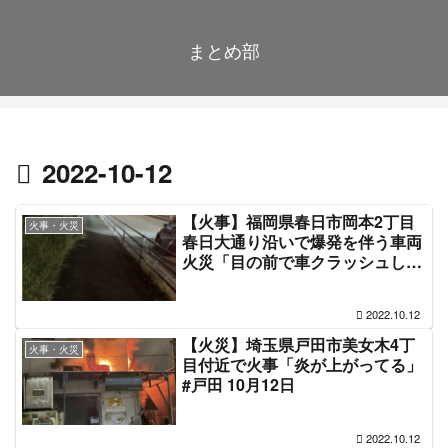
まとめ部
2022-10-12
【火事】福岡県春日市岡本2丁目
火事・火災
春日大通り沿いで爆発を伴う車両
火災「目の前で車クラッシュし
た、乗用車2台炎上してる」#春日
10月12日
2022.10.12
【火災】埼玉県戸田市美女木4丁
火事・火災
目付近で火事「炎が上がってる」
#戸田 10月12日
2022.10.12