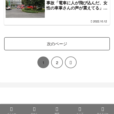
事故「電車に人が飛び込んだ、女
性の車掌さんの声が震えてる」青
梅線も巻き込まれ電車遅延 #中央
線人身事故 10月12日
2022.10.12
次のページ
次
1
2
へ
まとめ部
© 2020 まとめ部.
メニュー
ホーム
検索
トップ
サイドバー