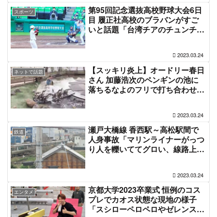
第95回記念選抜高校野球大会6日
スポーツ
目 履正社高校のブラバンがすご
いと話題「台湾チアのチュンチュ
ンBGM陳子豪や可愛くてごめん
を演奏してる」#センバツ #高校
2023.03.24
野球
【スッキリ炎上】オードリー春日
ネットで話題
さん 加藤浩次のペンギンの池に
落ちるなよのフリで打ち合わせに
無い池落下、那須どうぶつ王国ブ
チギレで日テレに抗議「報道側に
2023.03.24
動物の尊厳を傷つける様な行為が
無いように厳しく対応」日本動物
瀬戸大橋線 香西駅～高松駅間で
鉄道
園水族館協会も声明
人身事故「マリンライナーがっつ
り人を轢いててグロい、線路上に
ブルーシート被せられてる」予讃
線も巻き込まれ電車遅延3月24日
2023.03.24
京都大学2023卒業式 恒例のコス
エンタメ
プレでカオス状態な現地の様子
「スシローペロペロやゼレンスキ