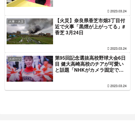
ー、リアルちいかわがいる」#京
大
2023.03.24
【火災】奈良県香芝市畑3丁目付
火事・火災
近で火事「黒煙が上がってる」#
香芝 3月24日
2023.03.24
第95回記念選抜高校野球大会6日
スポーツ
目 健大高崎高校のチアが可愛い
と話題「NHKがカメラ固定で撮
ってる、日向坂46に入って欲し
い」#センバツ
2023.03.24