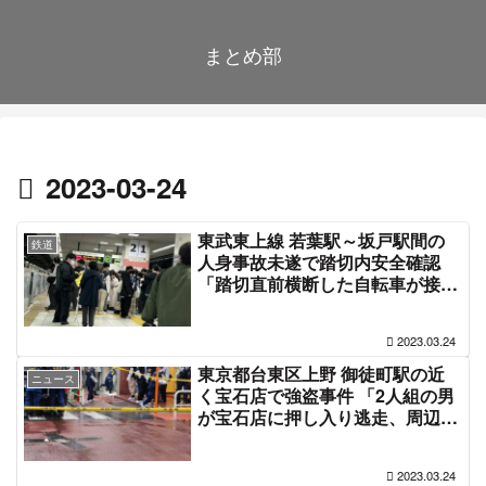
まとめ部
2023-03-24
東武東上線 若葉駅～坂戸駅間の
鉄道
人身事故未遂で踏切内安全確認
「踏切直前横断した自転車が接近
中だったTJライナーと衝突」電車
遅延 #東上線 3月24日
2023.03.24
東京都台東区上野 御徒町駅の近
ニュース
く宝石店で強盗事件 「2人組の男
が宝石店に押し入り逃走、周辺を
警察が封鎖してる」3月24日
2023.03.24