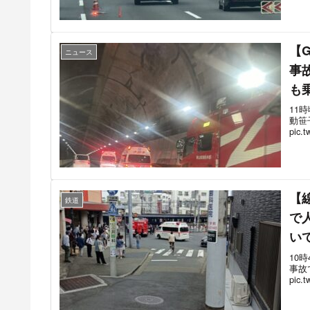
【
ニュース
事
も
11
動笹
pic.
【
鉄道
で
い
10
事故
pic.