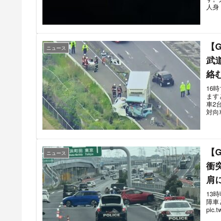
人身
【
ニュース
武
絡
信
16
ます
崎 
車2
対向
【
ニュース
衝
肩
5月
13
障車
pic.