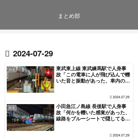
まとめ部
2024-07-29
東武東上線 東武練馬駅で人身事
鉄道
故「この電車に人が飛び込んで轢
いた音と振動があった、車内の電
気と空調が切られサウナ状態」
「遺体が挟まっていて取り外せな
2024.07.29
いので乗客強制降車」運転見合わ
せ電車遅延 #東上線 #東上線人身
小田急江ノ島線 長後駅で人身事
鉄道
事故 7月29日
故「何かを轢いた感覚があった、
線路をブルーシートで隠してる」
電車遅延 #小田急線 #小田急人身
事故 7月29日
2024.07.29