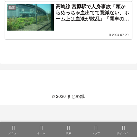
高崎線 宮原駅で人身事故「頭か
鉄道
らめっちゃ血出てて意識ない、ホ
ーム上は血液が散乱」「電車の中
で怒鳴り散らしてるおじさんもい
て精神やられそう」湘南新宿ライ
2024.07.29
ンも巻き込まれ電車遅延 #高崎線
#高崎線人身事故 7月29日
まとめ部
© 2020 まとめ部.
メニュー
ホーム
検索
トップ
サイドバー