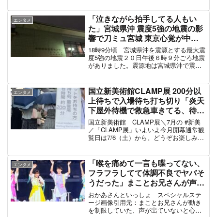
ベントで 「ゆきあつまつり」 開催カオス
状態だったゆきあつまつりの様子繰り返
す、サンバに鼓笛にめんまの集団。…な
「泣きながら拍手してる人もい
エンタメ
るほど...
た」宮城県沖 震度5強の地震の影
響で刀ミュ宮城 東京心覚が中止
も安全を考えてくれた運営やスタ
18時9分頃 宮城県沖を震源とする最大震
ッフに会場の審神者たちが拍手 #
度5強の地震２０日午後６時９分ごろ地震
がありました。震源地は宮城県沖で震源
宮城地震 #刀ミュ
の深さは６０キロ、地震の規模を示すマ
グニチュードは７．２と推定されます。
この地震によって津波注意報が宮城県沿
国立新美術館CLAMP展 200分以
エンタメ
岸に発表されていま...
上待ちで入場待ち打ち切り「炎天
下屋外待機で救急車きてる、待機
列から叫び声が聞こえた」「ゲリ
国立新美術館 CLAMP展＼7月の #新美
ラ豪雨にも巻き込まれた、雷すご
／「CLAMP展」いよいよ今月開幕通常観
覧日は7/6（土）から。どうぞお楽しみ
い」#国立新美術館 #CLAMP展
に！*7/3（水）～7/5（金）は完全日時指
定制を導入し、「開幕記念限定チケッ
ト」をお持ちの方のみご入場いただけま
「喉を痛めて一言も喋ってない、
エンタメ
す。（...
フラフラしてて体調不良でヤバそ
うだった」まことお兄さんが声出
しと動きを制限していた、おかあ
おかあさんといっしょ スペシャルステ
さんといっしょスペシャルステー
ージ画像引用元：まことお兄さんが動き
を制限していた、声が出ていないと心配
ジ社畜回が放送されてザワつく #