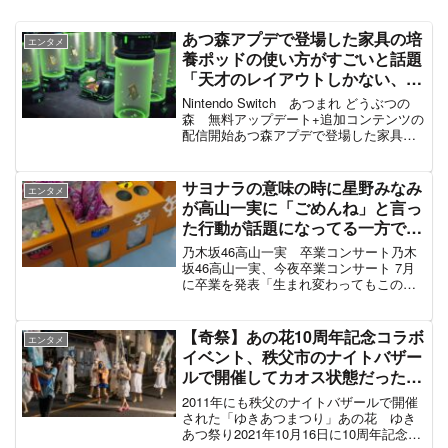
あつ森アプデで登場した家具の培
エンタメ
養ポッドの使い方がすごいと話題
「天才のレイアウトしかない、ネ
プリーグが再現出来る」#あつま
Nintendo Switch あつまれ どうぶつの
れどうぶつの森
森 無料アップデート+追加コンテンツの
配信開始あつ森アプデで登場した家具の
培養ポッド培養ポッドの使い方がすごい
と話題ばいようポッドで、マリオアイテ
ムを・・・・育て中ｗｗｗか・・・・か
サヨナラの意味の時に星野みなみ
エンタメ
わいい...
が高山一実に「ごめんね」と言っ
た行動が話題になってる一方で乃
木オタがライブ帰りにスティック
乃木坂46高山一実 卒業コンサート乃木
バルーンを東京ドームや駅周辺に
坂46高山一実、今夜卒業コンサート 7月
に卒業を発表「生まれ変わってもこの人
捨てたりメルカリでかずみんの小
生でいたい」月の東京ドーム公演がラス
説を転売で炎上 #乃木坂46 #真夏
トになる予定だったが、延期となってい
の全国ツアー2021FINAL
た。#乃木坂46 #高山一実 #高山一実卒業
【奇祭】あの花10周年記念コラボ
エンタメ
コンサート...
イベント、秩父市のナイトバザー
ルで開催してカオス状態だったゆ
きあつまつりの様子 #あの花 #ゆ
2011年にも秩父のナイトバザールで開催
きあつまつり
された「ゆきあつまつり」あの花 ゆき
あつ祭り2021年10月16日に10周年記念イ