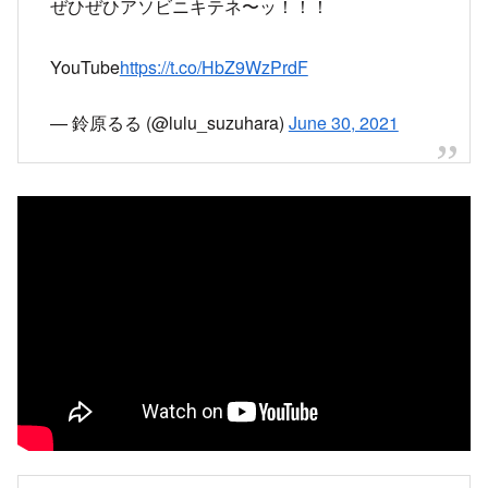
ぜひぜひアソビニキテネ〜ッ！！！
YouTube
https://t.co/HbZ9WzPrdF
— 鈴原るる (@lulu_suzuhara)
June 30, 2021