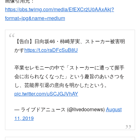
画像引用元：
https://pbs.twimg.com/media/EfEXCr2U0AAxAkj?
format=jpg&name=medium
【告白】日向坂46・柿崎芽実、ストーカー被害明
かす
https://t.co/raDFcSuB8U
卒業セレモニーの中で「ストーカーに遭って握手
会に出られなくなった」という趣旨のあいさつを
し、芸能界引退の意向を明かしたという。
pic.twitter.com/uSCJGJVhAY
— ライブドアニュース (@livedoornews)
August
11, 2019