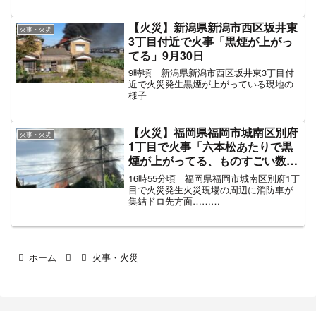
事に脱出しました
車が大量集結で周辺道路が渋滞」
pic.twitter.com/37bQMdEkda— ピーター
#大阪 7月10日
@2022年組SFC (@pitapan5...
【火災】新潟県新潟市西区坂井東
火事・火災
3丁目付近で火事「黒煙が上がっ
てる」9月30日
9時頃 新潟県新潟市西区坂井東3丁目付
近で火災発生黒煙が上がっている現地の
様子
【火災】福岡県福岡市城南区別府
火事・火災
1丁目で火事「六本松あたりで黒
煙が上がってる、ものすごい数の
消防車と上空をヘリが旋回」#福
16時55分頃 福岡県福岡市城南区別府1丁
岡 9月15日
目で火災発生火災現場の周辺に消防車が
集結ドロ先方面……
pic.twitter.com/hdkxu7XPpN— RXりゅう
ぴー (@BLACKCAT_FRED) September
15, 2023...
ホーム
火事・火災