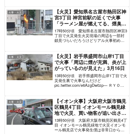
町の２階建ての建物から出火。火災現場
周辺の様子直線距離100m先で火事が...—
られっく (@PP_Larec) May 2...
【火災】愛知県名古屋市熱田区神
火事・火災
宮3丁目 神宮前駅の近くで火事
「ラーメン屋が燃えてる、煙臭
い」5月22日
17時50分頃 愛知県名古屋市熱田区神宮3
丁目で火災発生火災現場の周辺を一部封
鎖見づらいだろうけどリアル火事初めて
見た(¬_¬ )駅チカだったから駅の中、ロウ
ソクの火のように煙臭い
pic.twitter.com/DdzYGOR1j5— と...
【火災】岩手県盛岡市山岸1丁目
火事・火災
で火事「周辺に煙が充満、炎が上
がっているのが見えた」3月16日
13時50分頃 岩手県盛岡市山岸1丁目で火
災発生裏で火事なんだけど
pic.twitter.com/e6AzgDw0zp— ＲＹＯＲ
ＹＯ (@RYORYOSMAP) March 16, 2022
煙が上がっている現地の様子pic.twitt...
【イオン火事】大阪府大阪市鶴見
火事・火災
区鶴見4丁目 イオンモール鶴見緑
地で火災、買い物客が追い出され
終日営業中止「4階リブロ火事で
13時50分頃 大阪府大阪市鶴見区鶴見4丁
非常口から脱出、店員さんが飲み
目 イオンモール鶴見緑地で火災イオンモ
ール鶴見店で火事発生僕は非常口から無
物を配布してる」「消防車と救急