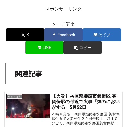
スポンサーリンク
シェアする
X
Facebook
はてブ
LINE
コピー
関連記事
【火災】兵庫県姫路市飾磨区 英
火事・火災
賀保駅の付近で火事「煙のにおい
がする」5月22日
23時10分頃 兵庫県姫路市飾磨区 英賀保
駅付近で火災発生２２日午後１１時１０
分ごろ、兵庫県姫路市飾磨区英賀保駅前