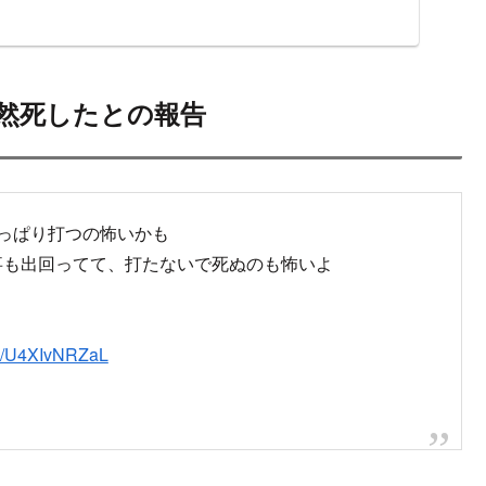
然死したとの報告
やっぱり打つの怖いかも
事も出回ってて、打たないで死ぬのも怖いよ
om/U4XIvNRZaL