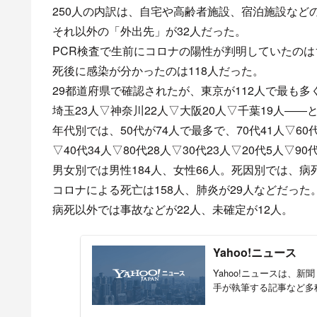
250人の内訳は、自宅や高齢者施設、宿泊施設などの
それ以外の「外出先」が32人だった。
PCR検査で生前にコロナの陽性が判明していたのは1
死後に感染が分かったのは118人だった。
29都道府県で確認されたが、東京が112人で最も多
埼玉23人▽神奈川22人▽大阪20人▽千葉19人――
年代別では、50代が74人で最多で、70代41人▽60代
▽40代34人▽80代28人▽30代23人▽20代5人▽9
男女別では男性184人、女性66人。死因別では、病死
コロナによる死亡は158人、肺炎が29人などだった
病死以外では事故などが22人、未確定が12人。
Yahoo!ニュース
Yahoo!ニュースは、
手が執筆する記事など多