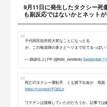
9月11日に発生したタクシー
も副反応ではないかとネットが
千代田区役所前大変なことになっとる
が、この報道陣の多さとヘリまで出てるっぽい
— 跳@仕上げ中 (@tobi_versteck)
September 11
死亡のタクシー運転手、くも膜下出血か 母親「
https://t.co/jqck7FQSL2