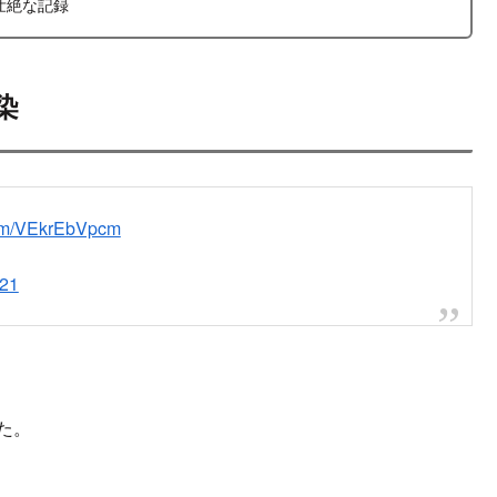
壮絶な記録
染
.com/VEkrEbVpcm
021
た。