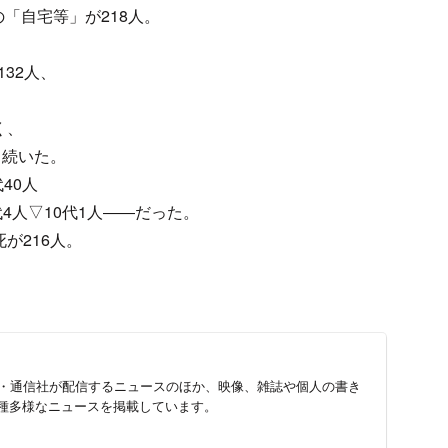
「自宅等」が218人。
32人、
く、
と続いた。
40人
0代4人▽10代1人――だった。
が216人。
。
新聞・通信社が配信するニュースのほか、映像、雑誌や個人の書き
種多様なニュースを掲載しています。