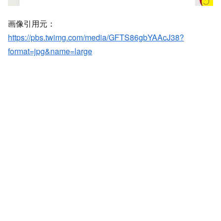
画像引用元：
https://pbs.twimg.com/media/GFTS86gbYAAcJ38?
format=jpg&name=large