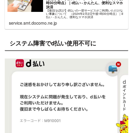
時30分時点）｜d払い - かんたん、便利なスマホ
決済
【復旧/お詫び】d払いの一部サービスがご利用いただけな
い事象について （2024年2月2日午後1時30分時点）｜d
払い - かんたん、便利なスマホ決済
service.smt.docomo.ne.jp
システム障害でd払い使用不可に