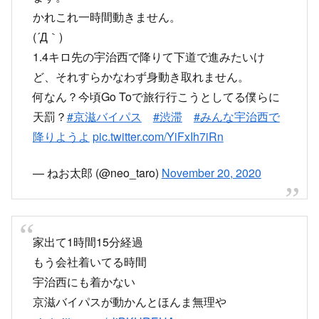
京滋バイパス東向き、笠取付近の事故で止まって
ます。
かれこれ一時間動きません。
(´Д｀)
1.4キロ先の宇治西で降りて下道で進みたいけ
ど、それすらかなわず身動き取れません。
何なん？今頃Go Toで旅行行こうとしてる僕らに
天罰？
#京滋バイパス
#渋滞
#みんな宇治西で
降りようよ
pic.twitter.com/YiFxIh7iRn
— ねお太郎 (@neo_taro)
November 20, 2020
家出て1時間15分経過
もう会社着いてる時間