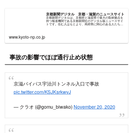
渋滞の最後尾に後続の車が追突したという。
京都新聞デジタル 京都・滋賀のニュースサイト
京都新聞デジタルは、京都府と滋賀県で最大の取材拠点を
持つ報道機関である京都新聞社のデジタル版ニュースサイ
トです。住む人はもとより、両府県に関心のある人たちに
有益で正確な情報をきめ細かくタイムリーにお届けしま
す。
www.kyoto-np.co.jp
事故の影響でほぼ通行止め状態
京滋バイパス宇治川トンネル入口で事故
pic.twitter.com/KSJKsrkwvJ
— クラオ (@gomu_biwako)
November 20, 2020