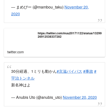
京滋バイパス上り線宇治トンネル入口付近での数
台が関係する事故の影響で久御山JCT付近まで停
滞中の模様
— まめぴー (@mambou_taku)
November 20,
2020
https://twitter.com/muu20171122/status/13299
26912538337282
twitter.com
30分経過、1ミリも動かん
#京滋バイパス
#事故
#
宇治トンネル