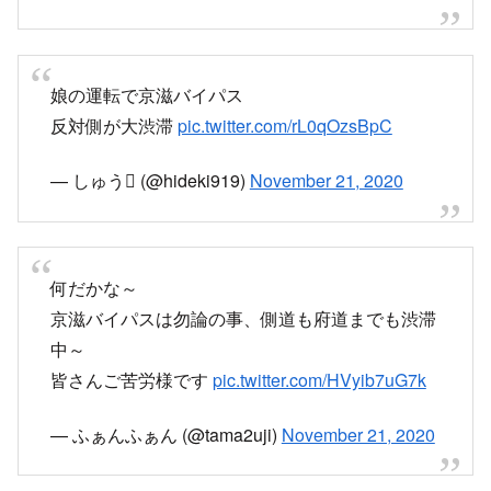
京滋バイパスの渋滞が京田辺料金所から伸びてて
久御山JCTが地獄
pic.twitter.com/ZWylAvvFor
— よしだ大回転三角丸P (@msa18mio)
November 21, 2020
娘の運転で京滋バイパス
反対側が大渋滞
pic.twitter.com/rL0qOzsBpC
— しゅう (@hideki919)
November 21, 2020