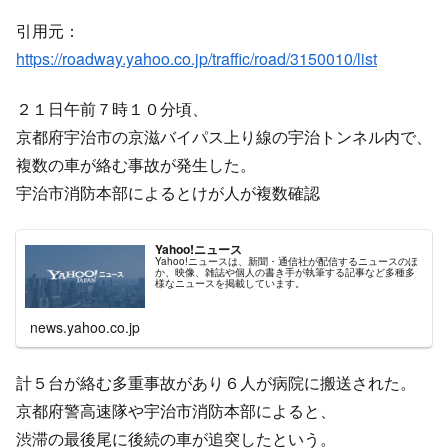
引用元：
https://roadway.yahoo.co.jp/traffic/road/3150010/list
２１日午前７時１０分頃、
京都府宇治市の京滋バイパス上り線の宇治トンネル内で、
複数の車が絡む事故が発生した。
宇治市消防本部によるとけが人が複数確認
Yahoo!ニュース
Yahoo!ニュースは、新聞・通信社が配信するニュースのほ
か、映像、雑誌や個人の書き手が執筆する記事など多種多
様なニュースを掲載しています。
news.yahoo.co.jp
計５台が絡む多重事故があり６人が病院に搬送された。
京都府警高速隊や宇治市消防本部によると、