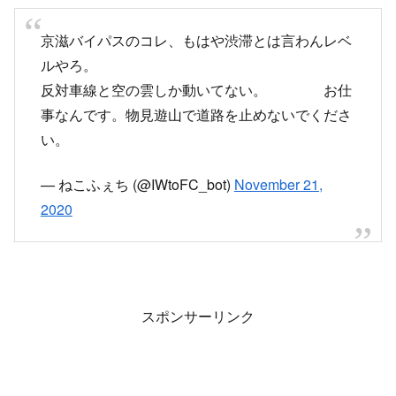
何だかな～
京滋バイパスは勿論の事、側道も府道までも渋滞
中～
皆さんご苦労様です
pic.twitter.com/HVyib7uG7k
— ふぁんふぁん (@tama2uji)
November 21, 2020
京滋バイパスのコレ、もはや渋滞とは言わんレベ
ルやろ。
反対車線と空の雲しか動いてない。 お仕
事なんです。物見遊山で道路を止めないでくださ
い。
— ねこふぇち (@IWtoFC_bot)
November 21,
2020