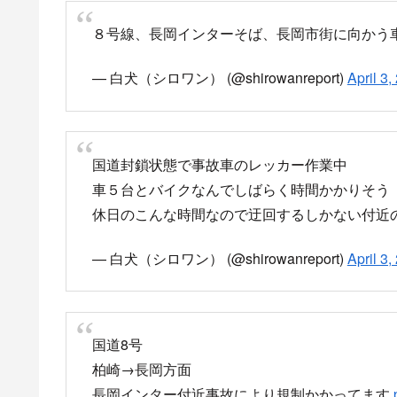
長岡インター付近、車五台とバイクで多重事故
pic.twitter.com/hNDFsq5ytr
— (@KaruB)
April 3, 2021
16時過ぎから通行止め封鎖、
渋滞
長岡インター付近の多重事故の現場から
見えないとこでさらに車２台とバイクが巻き込
国道８号の柏崎から長岡に向かう車線は今ほど