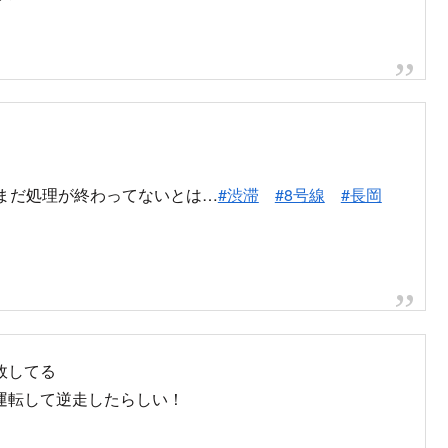
pic.twitter.com/smk3t3bfDI
tter.com/UvMRPzFGTu