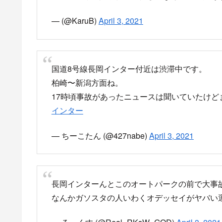
国道8号
柏崎→長岡方面
長岡インター付近事故により規制かかってます
— ｼ歩/ﾜﾀﾙ (@LLS_WW)
April 3, 2021
R8福山交差点前で事故による通行止め
pic.twi
— べんぼっこ (@Ninja_echigo)
April 3, 2021
8号線長岡インターのとこ事故で凄い渋滞