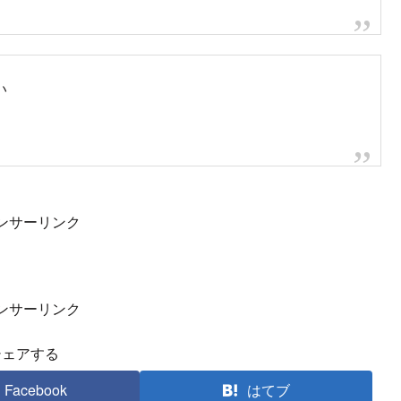
うだ
まだ処理が終わってないとは…
#渋滞
#8号線
#長岡