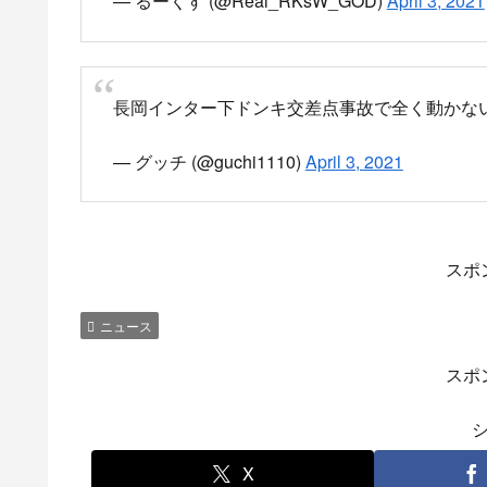
— しゅがー (@MasshuRx0)
April 3, 2021
オデッセイ、掘られて反転じゃなくて逆走だそ
— (@KaruB)
April 3, 2021
国道8号線長岡インター付近は渋滞中です。
柏崎〜新潟方面ね。
17時頃事故があったニュースは聞いていたけど
インター
— ちーこたん (@427nabe)
April 3, 2021