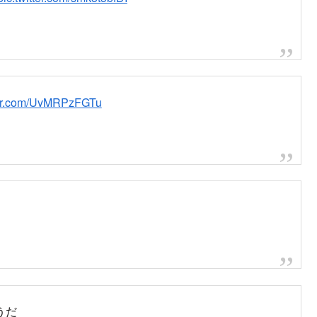
2ITLiW
 2021
車線は全面封鎖
pic.twitter.com/UPzalDHGig
 2021
の裏道も渋滞です
pic.twitter.com/EPPGmPfxaU
 2021