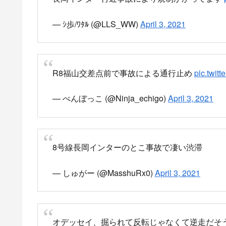
白い車は逆走なのか？？？
pic.twitter.com/BZt2
— 白犬（シロワン） (@shirowanreport)
April 3,
８号線、長岡インターそば、長岡市街に向かう
— 白犬（シロワン） (@shirowanreport)
April 3,
国道封鎖状態で事故車のレッカー作業中
車５台とバイクなんでしばらく時間かかりそう
休日のこんな時間なので迂回するしかない付近
— 白犬（シロワン） (@shirowanreport)
April 3,