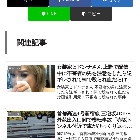
LINE
コピー
関連記事
女装家ヒドンナさん 上野で配信
ニュース
中に不審者の男を注意をしたら逆
ギレされて棒で殴られ血だらけ
女装家ヒドンナさん 不審者の男に注意を
したら逆ギレされて棒で殴られて血だら
け画像引用元：不審者に殴られた事件の
流れ棒みたいなものを引きずっていた男
がいた↓ヒドンナさんが注意↓棒で殴られ
てスマホが飛んでいく↓警察が来るまで
首都高速4号新宿線 三宅坂JCT〜
ニュース
男を抑え込み↓警察到...
外苑出入口間で横転事故「赤坂ト
ンネル付近で車がひっくり返って
る」車線規制で渋滞 #首都高 12月
9時15分頃 首都高速4号新宿線 三宅坂
4日
JCT〜外苑出入口間で横転事故4号新宿線