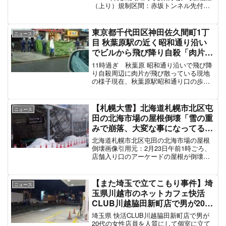
（上り）規制区間：赤坂トンネル先付近
規制内容：1車線規制原因：横転転覆事故
横転している現地の様子外苑で横転です
pic.twitter.com/UhAMzBLF...
東京都千代田区神田佐久間町1丁
ニュース
目 秋葉原駅の近く昭和通り沿い
でビルから飛び降り自殺「肉片が
落ちてて歩道封鎖、目撃者多数で
11時過ぎ 秋葉原 昭和通り沿いで飛び降
現地騒然」#akiba 7月2日
り自殺周辺に肉片が飛び散っている現地
の様子現在、秋葉原駅昭和通り口の歩道
に規制が張られています。何かあったん
でしょうか??
pic.twitter.com/kbmkx3aHJn— 秋葉原ベ
【札幌大雪】北海道札幌市北区屯
ニュース
ースキャンプ...
田の北海市場の屋根倒壊「雪の重
みで崩落、大変な事になってる」
#試される大地 2月23日
北海道札幌市北区屯田の北海市場の屋根
倒壊画像引用元：2月23日午前1時ごろ、
店舗入り口のアーケードの屋根が倒壊し
ました。当時店は営業しておらず、ケガ
をした人はいません。雪の重みによると
みられています。 店舗の入り口部分が
【また埼玉で立てこもり事件】埼
ニュース
ふさがれていて、店は...
玉県川越市のネットカフェ快活
CLUB川越脇田新町店で男が20代
の女性店員を人質にして個室に立
埼玉県 快活CLUB川越脇田新町店で男が
て篭もりしている現地の様子 国
20代の女性店員を人質にして個室に立て