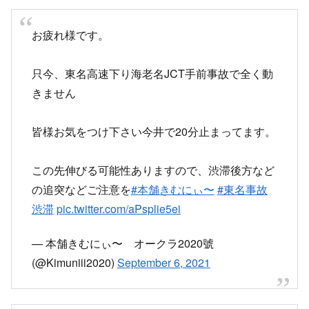
お疲れ様です。
只今、東名高速下り海老名JCT手前事故で全く動
きません
皆様お気をつけ下さい今井で20分止まってます。
この先伸びる可能性ありますので、渋滞後方など
の追突などご注意を
#本舗きむにぃ〜
#東名事故
渋滞
pic.twitter.com/aPsplie5ei
— 本舗きむにぃ〜 オークラ2020號
(@Kimuniii2020)
September 6, 2021