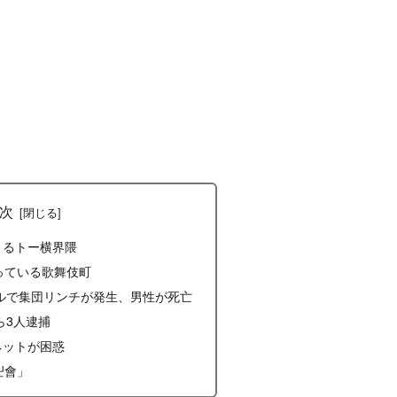
次
まるトー横界隈
っている歌舞伎町
ビルで集団リンチが発生、男性が死亡
ら3人逮捕
ネットが困惑
卍會」