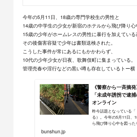
— (@digitalian1127)
November 21, 2021
今年の5月11日、18歳の専門学校生の男性と
14歳の中学生の少女が新宿のホテルから飛び降り心
15歳の少年がホームレスの男性に暴行を加えてい
その後傷害容疑で少年は書類送検された。
こうした事件が常にあるにもかかわらず、
10代の少年少女が日夜、歌舞伎町に集まっている
管理売春や淫行などの黒い噂も存在しているトー横
《警察から一斉摘発
「未成年誘拐で逮捕の
オンライン
昨今話題となっている「
る）。今年の5月11日、
ら飛び降り心中を図った