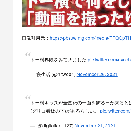
画像引用元：
https://pbs.twimg.com/media/FFQQp
トー横界隈をみてきました
pic.twitter.com/ovc
— 寝生活 (@nitwo04)
November 26, 2021
トー横キッズが全国紙の一面を飾る日が来ると
(グリコ看板の下)があるらしい。
pic.twitter.c