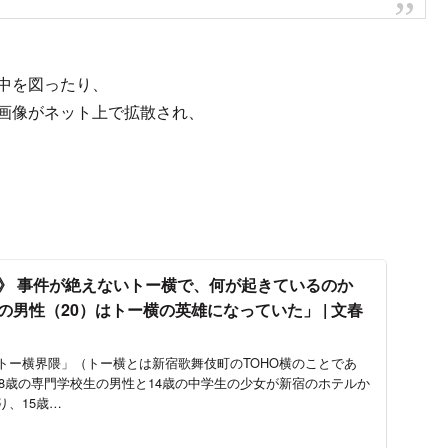
中を図ったり、
る画像がネット上で拡散され、
。
》 事件が絶えないトー横で、何が起きているのか
男性（20）はトー横の英雄になっていた」 | 文春
トー横界隈」（トー横とは新宿歌舞伎町のTOHO横のことであ
18歳の専門学校生の男性と14歳の中学生の少女が新宿のホテルか
り、15歳…