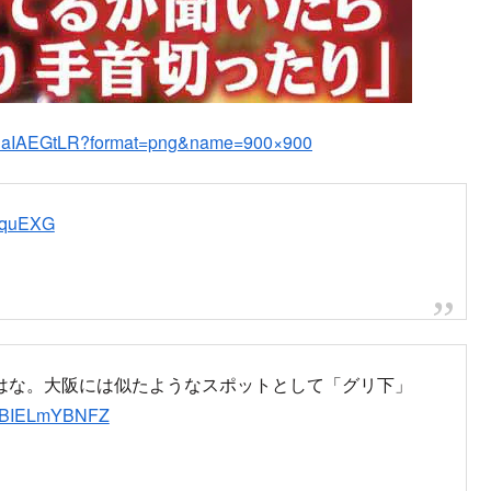
THaIAEGtLR?format=png&name=900×900
cLquEXG
はな。大阪には似たようなスポットとして「グリ下」
om/BIELmYBNFZ