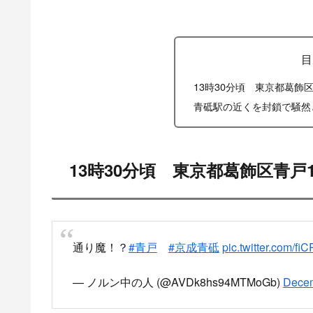
目
13時30分頃 東京都葛飾
青砥駅の近くを封鎖で騒然
13時30分頃 東京都葛飾区青戸
通り魔！？
#青戸
#京成青砥
pic.twitter.com/f
— ノルン中の人 (@AVDk8hs94MTMoGb)
Decem