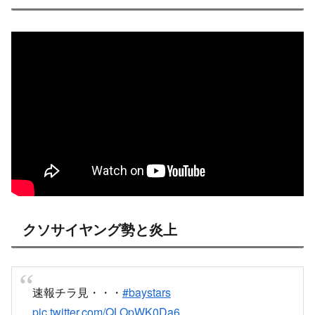
クソサイヤング勢と炎上
速報チラ見・・・
#baystars
pic.twitter.com/QLOpWK0Da6