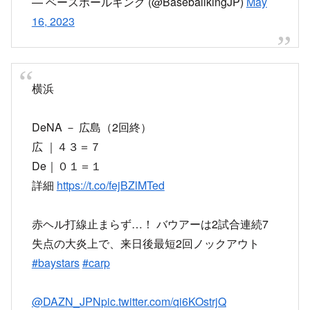
— ベースボールキング (@BaseballkingJP)
May
16, 2023
横浜
DeNA － 広島（2回終）
広 ｜４３＝７
De｜０１＝１
詳細
https://t.co/fejBZlMTed
赤ヘル打線止まらず…！ バウアーは2試合連続7
失点の大炎上で、来日後最短2回ノックアウト
#baystars
#carp
@DAZN_JPN
pic.twitter.com/qi6KOstrjQ