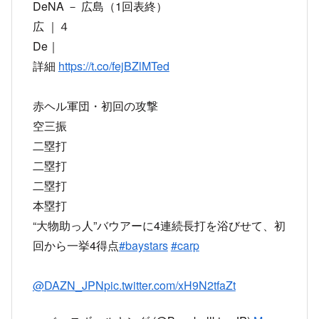
DeNA － 広島（1回表終）
広 ｜４
De｜
詳細
https://t.co/fejBZlMTed
赤ヘル軍団・初回の攻撃
空三振
二塁打
二塁打
二塁打
本塁打
“大物助っ人”バウアーに4連続長打を浴びせて、初
回から一挙4得点
#baystars
#carp
@DAZN_JPN
pic.twitter.com/xH9N2tfaZt