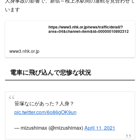
人身事故の影響で、新宿～桜上水駅間の運転を見合わせて
います
https://www3.nhk.or.jp/news/traffic/detail/?
area=04&channel=item&id=00000010892312
www3.nhk.or.jp
電車に飛び込んで悲惨な状況
笹塚なにがあった？人身？
pic.twitter.com/6o86gOK9un
— mizushimax (@mizushimax)
April 11, 2021