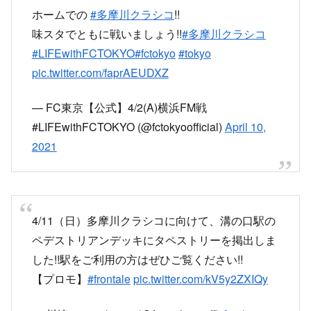
ホームでの
#多摩川クラシコ
!!
味スタでともに戦いましょう!!
#多摩川クラシコ
#LIFEwithFCTOKYO
#fctokyo
#tokyo
pic.twitter.com/faprAEUDXZ
— FC東京【公式】4/2(A)横浜FM戦
#LIFEwithFCTOKYO (@fctokyoofficial)
April 10,
2021
4/11（日）多摩川クラシコに向けて、溝の口駅の
ペデストリアンデッキにタペストリーを掲出しま
した!!駅をご利用の方はぜひご覧ください!!
【プロモ】
#frontale
pic.twitter.com/kV5y2ZXIQy