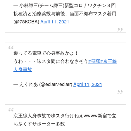
— 小林謙三(チーム謙三)新型コロナワクチン３回
接種済と治療薬投与前後、当面不織布マスク着用
(@78KOBA)
April 11, 2021
乗ってる電車で心身事故かよ！
うわ・・・味スタ間に合わなさそう
#笹塚
#京王線
人身事故
— えくれあ (@eclair7eclair)
April 11, 2021
京王線人身事故で味スタ行けねえwwww新宿で立
ち尽くすサポーター多数