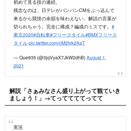
初めて見る技の連続。
残念なのは、日テレがバンバンCMをぶっ込んで
来るから競技の余韻を味わえない。解説の言葉が
切られちゃう。完全に構成？編成のミスです。
#
東京2020
#自転車
#フリースタイル
#BMXフリース
タイル
pic.twitter.com/cM2tyk2AaT
— Que935 (@3jqVyaX7JkW2dhB)
August 1,
2021
解説「さぁみなさん盛り上がって観ていき
ましょう！」→てっててててってて
実況