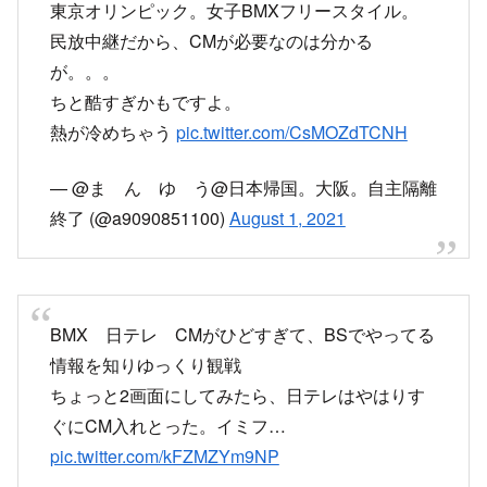
東京オリンピック。女子BMXフリースタイル。
民放中継だから、CMが必要なのは分かる
が。。。
ちと酷すぎかもですよ。
熱が冷めちゃう
pic.twitter.com/CsMOZdTCNH
— @ま ん ゆ う@日本帰国。大阪。自主隔離
終了 (@a9090851100)
August 1, 2021
BMX 日テレ CMがひどすぎて、BSでやってる
情報を知りゆっくり観戦
ちょっと2画面にしてみたら、日テレはやはりす
ぐにCM入れとった。イミフ…
pic.twitter.com/kFZMZYm9NP