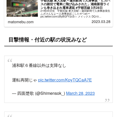
宇都宮線 東大宮駅～蓮田駅間で人身事故「ヒガハ
スの踏切で電車に飛び込みされた」湘南新宿ライ
ンも巻き込まれ電車遅延 #宇都宮線 3月28日
21時35分頃 宇都宮線 東大宮駅～蓮田駅間で人身事故発生
ふざけんなよー人身事故起こしたやつめー
pic.twitter.com/zByBGFY2cS— メイックス DQ10
(@dqxmeix) March 28, 2023 あと少しで乗...
2023.03.28
matomebu.com
目撃情報・付近の駅の状況みなど
浦和駅６番線以外は支障なし
運転再開じゃ
pic.twitter.com/KpyTQCaA7E
— 四面楚歌 (@Shimensok_)
March 28, 2023