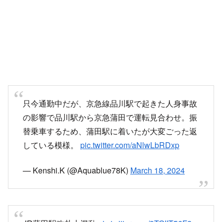
只今通勤中だが、京急線品川駅で起きた人身事故
の影響で品川駅から京急蒲田で運転見合わせ。振
替乗車するため、蒲田駅に着いたが大変ごった返
している模様。
pic.twitter.com/aNlwLbRDxp
— Kenshi.K (@Aquablue78K)
March 18, 2024
JR蒲田駅改札大混乱
pic.twitter.com/9TGIIT56F3
— 天狼 (@tenrou_jp)
March 18, 2024