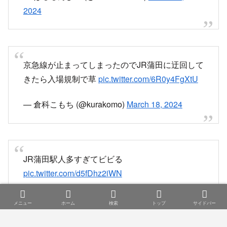
京急線が止まってしまったのでJR蒲田に迂回して
きたら入場規制で草
pic.twitter.com/6R0y4FgXtU
— 倉科こもち (@kurakomo)
March 18, 2024
JR蒲田駅人多すぎてビビる
pic.twitter.com/d5fDhz2iWN
— しゃふ (@social_unmatch)
March 18, 2024
メニュー
ホーム
検索
トップ
サイドバー
品川で人身事故があってその影響で蒲田もえらい
事。まるで航空祭みたい。