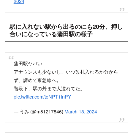
駅に入れない駅から出るのにも20分、押し
合いになっている蒲田駅の様子
蒲田駅ヤバい
アナウンスも少ないし、いつ改札入れるか分から
ず、諦めて東急線へ。
階段下、駅の外まで人溢れてた。
pic.twitter.com/teNPT1lnPY
— うみ (@m51217846)
March 18, 2024
京急の運転見合わせの影響で、JR蒲田駅が乗り換
えの人で大混雑。どっちかが動かないとどっちか