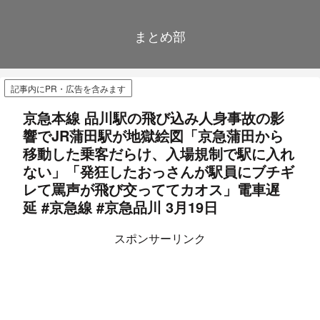
まとめ部
記事内にPR・広告を含みます
京急本線 品川駅の飛び込み人身事故の影
響でJR蒲田駅が地獄絵図「京急蒲田から
移動した乗客だらけ、入場規制で駅に入れ
ない」「発狂したおっさんが駅員にブチギ
レて罵声が飛び交っててカオス」電車遅
延 #京急線 #京急品川 3月19日
スポンサーリンク