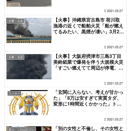
したブラジル人の迷惑ドリフト集
団に批判の声 #列島警察捜査網 #
2021.03.27
警察24時
【火事】沖縄県宮古島市 荷川取
火事・火災
漁港の近くで船舶火災「船が燃え
てるみたい、黒煙が凄い」3月27
日
2021.03.27
【火事】大阪府摂津市三島3丁目
火事・火災
美鈴紙業で爆発を伴う大規模火災
「すごい燃えてて周辺が停電、吹
田方面から黒煙が見える」3月27
日
2021.03.27
「玄関に入らない、考えが甘かっ
エンタメ
た」「8万は安すぎて実質タダ、
変形に1時間近くかかった」トラ
ンスフォーマー ユニクロンを購
入した人の壮絶レポ #トランスフ
2021.03.27
ォーマー #ユニクロン
「別の女性と不倫し、その女性と
炎上・これはひどい