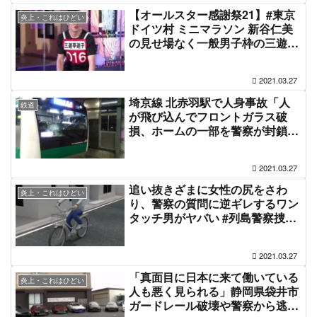
【オールスター感謝祭21】#東京
炎上・これはひどい
ドイツ村 ミニマラソン 新谷仁美
の見せ場なく一般男子枠の三遊亭
遊子が優勝、ハンデ失敗したスタ
ッフに批判の声
2021.03.27
埼京線 北赤羽駅で人身事故「人
鉄道
が飛び込んでフロントガラス破
損、ホームの一部を警察が封鎖」
電車遅延3月27日
2021.03.27
追い抜きざまに女性の尻をさわ
炎上・これはひどい
り、警察の質問に逆ギレするワン
タッチ男がヤバい #列島警察捜査
網 #警察24時
2021.03.27
「真面目に日本に来て働いている
炎上・これはひどい
人も悪く見られる」静岡県袋井市
ガードレール破壊や警察から逃走