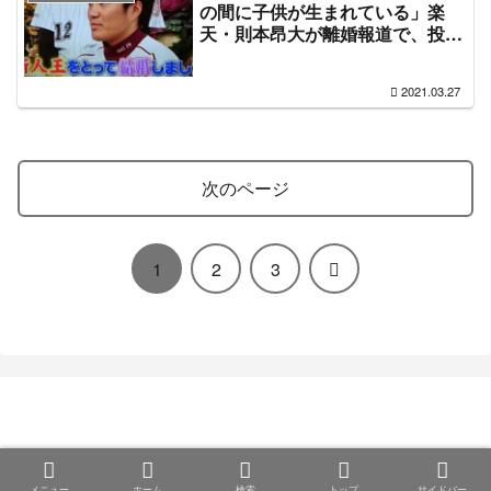
の間に子供が生まれている」楽
天・則本昂大が離婚報道で、投げ
る清田や生涯快楽天などのパワー
ワード爆誕
2021.03.27
次のページ
次
1
2
3
へ
まとめ部
© 2020 まとめ部.
メニュー
ホーム
検索
トップ
サイドバー