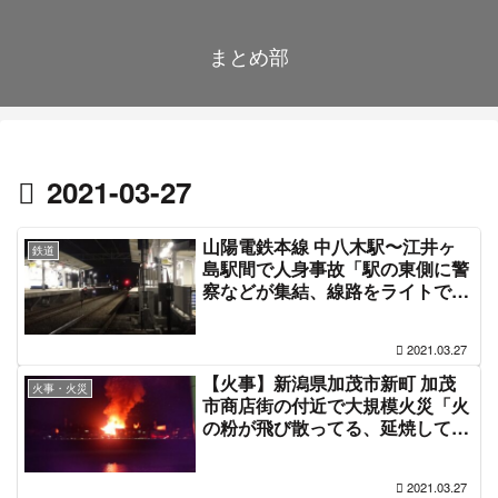
まとめ部
2021-03-27
山陽電鉄本線 中八木駅〜江井ヶ
鉄道
島駅間で人身事故「駅の東側に警
察などが集結、線路をライトで照
らして何か探してる」電車遅延 #
山陽電車 3月27日
2021.03.27
【火事】新潟県加茂市新町 加茂
火事・火災
市商店街の付近で大規模火災「火
の粉が飛び散ってる、延焼して何
軒も燃えてる」3月27日
2021.03.27