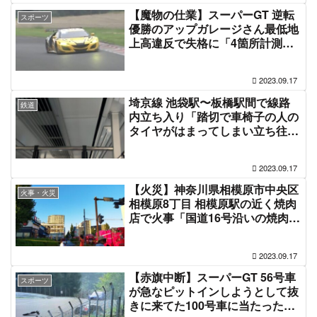
【魔物の仕業】スーパーGT 逆転
スポーツ
優勝のアップガレージさん最低地
上高違反で失格に「4箇所計測の1
箇所がほんのわずかに足りなかっ
た」#SUPERGT
2023.09.17
埼京線 池袋駅〜板橋駅間で線路
鉄道
内立ち入り「踏切で車椅子の人の
タイヤがはまってしまい立ち往
生、介助者も心ここにあらずみた
いな表情だった」湘南新宿ライン
2023.09.17
も巻き込まれ電車遅延9月17日
【火災】神奈川県相模原市中央区
火事・火災
相模原8丁目 相模原駅の近く焼肉
店で火事「国道16号沿いの焼肉き
んぐ燃えてて破裂音が聞こえた、
消防車集結で周辺道路渋滞」9月
2023.09.17
17日
【赤旗中断】スーパーGT 56号車
スポーツ
が急なピットインしようとして抜
きに来てた100号車に当たった上