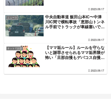
にホワイトラインカット、大クラ
ッシュの100号車ひどい損傷「首
2023.09.17
の痛みがある山本選手はドクター
ヘリで搬送」#SUPERGT
中央自動車道 飯田山本IC〜中津
ニュース
川IC間で横転事故「恵那山トンネ
ル手前でトラックが車線塞いで横
転」通行止め渋滞 #中央道 9月17
日
2023.09.17
【ママ垢ルール】ルールを守らな
ネットで話題
いと謝罪させられるママ垢界隈が
怖い「旦那自慢もデパコス自慢も
やめて、謝罪ツイすれば最初だけ
ならみんな許す」
2023.09.17