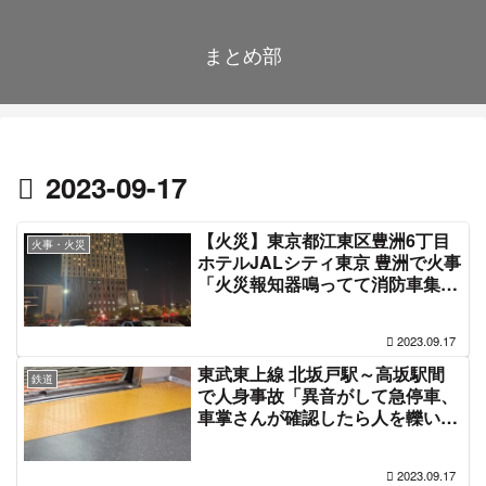
まとめ部
2023-09-17
【火災】東京都江東区豊洲6丁目
火事・火災
ホテルJALシティ東京 豊洲で火事
「火災報知器鳴ってて消防車集
結、宿泊客が避難」9月17日
2023.09.17
東武東上線 北坂戸駅～高坂駅間
鉄道
で人身事故「異音がして急停車、
車掌さんが確認したら人を轢いて
た」今年15回目 電車遅延 #東上線
9月17日
2023.09.17